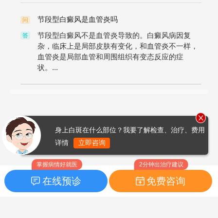
节段型白癜风是血管炎吗
问
节段型白癜风不是血管炎导致的。白癜风病因复
答
杂，临床上是局部皮肤有变化，和血管炎不一样，
血管炎是局部血管和周围组织有变态反应的症
状。...
身上白斑在什么部位？我要了解检查、治疗、费用
详情
立即咨询
掌握病情好就医
2分钟出治疗建议
在线预诊
免费咨询
首页
|
药品指南
|
FAQ问题