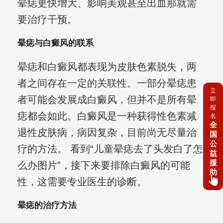
晕痣更快增大、影响美观甚至出血那就需
要治疗干预。
晕痣与白癜风的联系
晕痣和白癜风都表现为皮肤色素脱失，两
者之间存在一定的关联性。一部分晕痣患
立
者可能会发展成白癜风，但并不是所有晕
即
报
痣都会如此。白癜风是一种获得性色素减
名
全
退性皮肤病，病因复杂，目前尚无尽量治
国
公
疗的方法。 看到“儿童晕痣去了头发白了怎
益
援
么办图片”，接下来要排除白癜风的可能
助
性，这需要专业医生的诊断。
晕痣的治疗方法