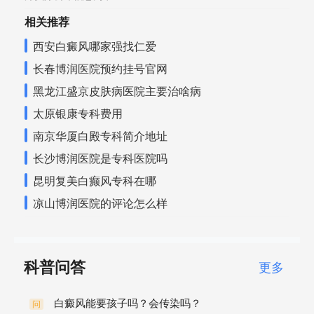
相关推荐
西安白癜风哪家强找仁爱
长春博润医院预约挂号官网
黑龙江盛京皮肤病医院主要治啥病
太原银康专科费用
南京华厦白殿专科简介地址
长沙博润医院是专科医院吗
昆明复美白癫风专科在哪
凉山博润医院的评论怎么样
科普问答
更多
白癜风能要孩子吗？会传染吗？
问