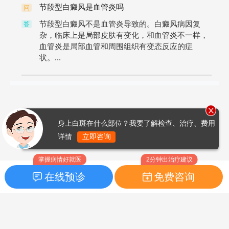
节段型白癜风是血管炎吗
问
节段型白癜风不是血管炎导致的。白癜风病因复
答
杂，临床上是局部皮肤有变化，和血管炎不一样，
血管炎是局部血管和周围组织有变态反应的症
状。...
身上白斑在什么部位？我要了解检查、治疗、费用
详情
立即咨询
掌握病情好就医
2分钟出治疗建议
在线预诊
免费咨询
首页
|
药品指南
|
FAQ问题
Copyright © 2026
白癜风之家网
版权所有
鲁ICP备14010760号-3