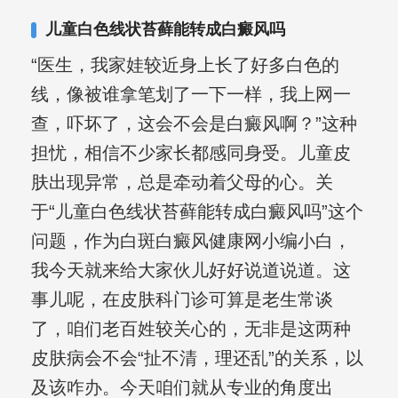
其对女性银屑病、顽固性银屑病、全身
儿童白色线状苔藓能转成白癜风吗
大面积、手脚部银屑病的治疗有丰富经
“医生，我家娃较近身上长了好多白色的
验。
线，像被谁拿笔划了一下一样，我上网一
查，吓坏了，这会不会是白癜风啊？”这种
担忧，相信不少家长都感同身受。儿童皮
肤出现异常，总是牵动着父母的心。关
于“儿童白色线状苔藓能转成白癜风吗”这个
问题，作为白斑白癜风健康网小编小白，
我今天就来给大家伙儿好好说道说道。这
事儿呢，在皮肤科门诊可算是老生常谈
了，咱们老百姓较关心的，无非是这两种
皮肤病会不会“扯不清，理还乱”的关系，以
及该咋办。今天咱们就从专业的角度出