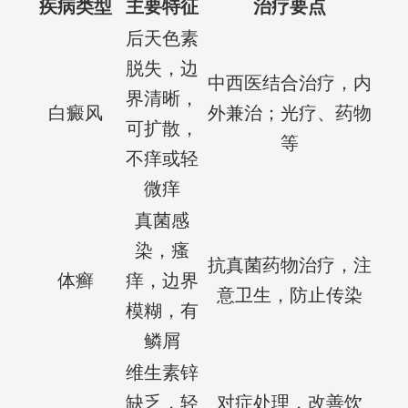
疾病类型
主要特征
治疗要点
后天色素
脱失，边
中西医结合治疗，内
界清晰，
白癜风
外兼治；光疗、药物
可扩散，
等
不痒或轻
微痒
真菌感
染，瘙
抗真菌药物治疗，注
体癣
痒，边界
意卫生，防止传染
模糊，有
鳞屑
维生素锌
缺乏，轻
对症处理，改善饮