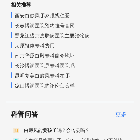
相关推荐
西安白癜风哪家强找仁爱
长春博润医院预约挂号官网
黑龙江盛京皮肤病医院主要治啥病
太原银康专科费用
南京华厦白殿专科简介地址
长沙博润医院是专科医院吗
昆明复美白癫风专科在哪
凉山博润医院的评论怎么样
科普问答
更多
白癜风能要孩子吗？会传染吗？
问