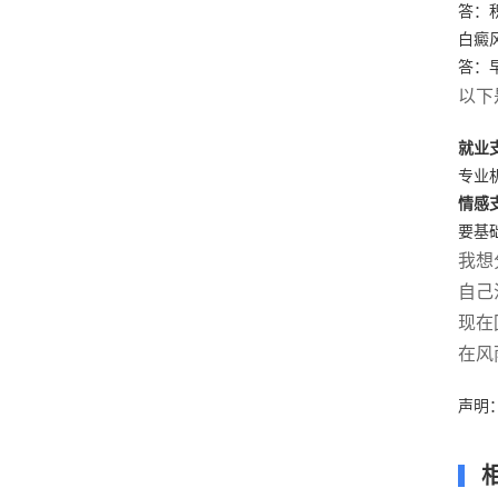
答：
白癜
答：
以下
就业
专业
情感
要基
我想
自己
现在
在风
声明