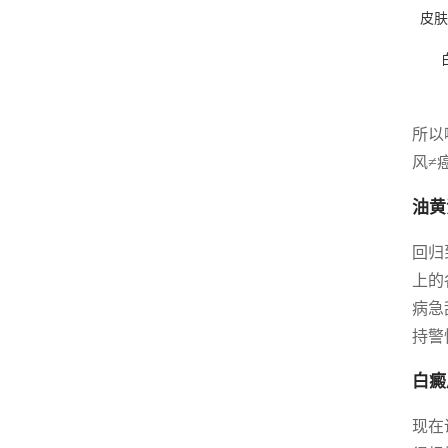
皮肤
所以
风≠
油黄
回归
上的
病急
持警
白癜
现在