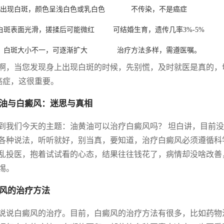
出现白斑，颜色呈浅白色或乳白色
不传染，不是癌症
白斑表面光滑，搓揉后可能微红
可结婚生育，遗传几率3%-5%
白斑大小不一，可逐渐扩大
治疗方法多样，需遵医嘱。
啊，当您发现身上出现白斑的时候，先别慌，及时就医是真的，
癌症，这很重要。
油与白癜风：迷思与真相
到我们今天的主题：油黄油可以治疗白癜风吗？ 坦白讲，目前
各种说法，听听就好，别当真，要知道，治疗白癜风必须遵循科
乱投医，抱着试试看的心态，结果往往钱花了，病情却没啥改善
惕。
风的治疗方法
说说白癜风的治疗。目前，白癜风的治疗方法有很多，比如药物