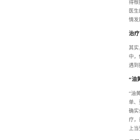
得根
医生
情发
治疗
其实
中，
遇到
“油
“油
单、
确实
疗，
上当