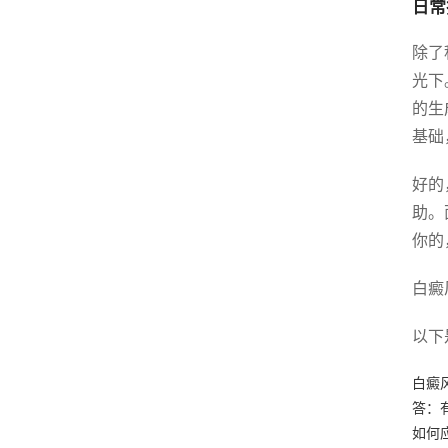
日常
除了
光下
的生
基础
好的
助。
你的
白癜
以下
白癜
答：
如何