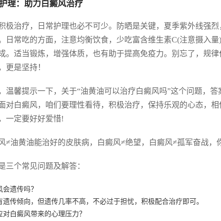
护理：助力白癜风治疗
积极治疗，日常护理也必不可少。防晒是关键，夏季紫外线强烈
。日常吃的方面，注意均衡饮食，少吃富含维生素C(注意摄入量)
成。适当锻炼，增强体质，也有助于提高免疫力。别忘了，规律
，更是坚持！
，温馨提示一下，关于“油黄油可以治疗白癜风吗”这个问题，
面对白癜风，咱们要理性看待，积极治疗，保持乐观的心态，相
，一定要好好爱惜!
风≠油黄油能治好的皮肤病，白癜风≠绝望，白癜风≠孤军奋战，
是三个常见问题及解答：
风会遗传吗？
有遗传倾向，但遗传几率不高，不必过于担忧，积极配合治疗即可。
应对白癜风带来的心理压力？