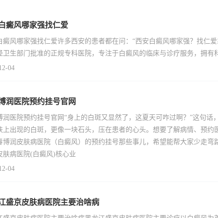
白癜风哪家强找仁爱
白癜风哪家强找仁爱许多西安的患者都在问：“西安白癜风哪家强？找仁爱
经卫生部门批准的正规专科医院，专注于白癜风的临床与诊疗服务，拥有
12-04
博润医院预约挂号官网
博润医院预约挂号官网“身上的白斑又显然了，这夏天可咋过啊？”这句话
肤上出现的白斑，更像一块石头，压在患者的心头。想要了解病情、预约
春博润皮肤病医院（白癜风）的预约挂号那些事儿，希望能帮大家少走弯
皮肤病医院(白癜风)核心业
12-04
江盛京皮肤病医院主要治啥病