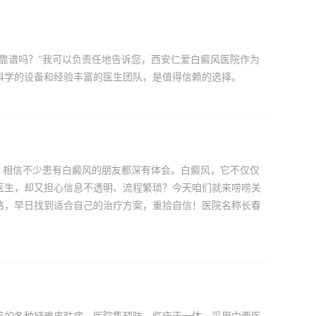
靠谱吗？”我可以负责任地告诉您，西安仁爱白癜风医院作为
科学的设备和经验丰富的医生团队，是值得信赖的选择。
，相信不少患有白癜风的朋友都深有体会。白癜风，它不仅仅
医生，却又担心信息不透明、流程繁琐？今天咱们就来唠唠关
路，早日找到适合自己的治疗方案，重拾自信！医院名称长春