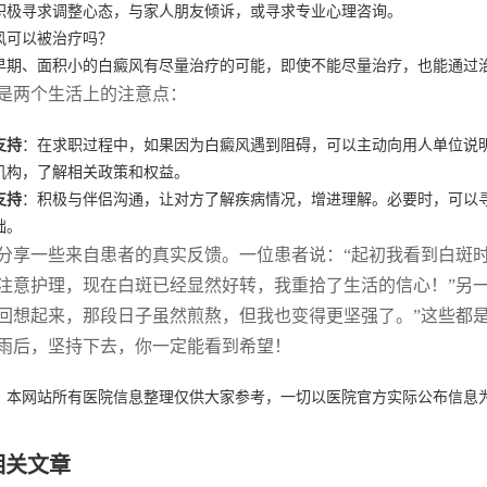
积极寻求调整心态，与家人朋友倾诉，或寻求专业心理咨询。
风可以被治疗吗？
早期、面积小的白癜风有尽量治疗的可能，即使不能尽量治疗，也能通过
是两个生活上的注意点：
支持
：在求职过程中，如果因为白癜风遇到阻碍，可以主动向用人单位说
机构，了解相关政策和权益。
支持
：积极与伴侣沟通，让对方了解疾病情况，增进理解。必要时，可以
础。
分享一些来自患者的真实反馈。一位患者说：“起初我看到白斑
注意护理，现在白斑已经显然好转，我重拾了生活的信心！”另
回想起来，那段日子虽然煎熬，但我也变得更坚强了。”这些都
雨后，坚持下去，你一定能看到希望！
：本网站所有医院信息整理仅供大家参考，一切以医院官方实际公布信息
相关文章