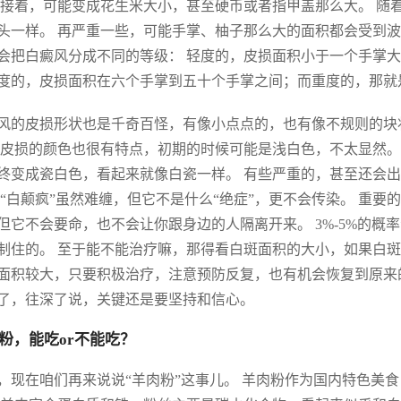
 接着，可能变成花生米大小，甚至硬币或者指甲盖那么大。 随
头一样。 再严重一些，可能手掌、柚子那么大的面积都会受到波
会把白癜风分成不同的等级： 轻度的，皮损面积小于一个手掌大
度的，皮损面积在六个手掌到五十个手掌之间；而重度的，那就
风的皮损形状也是千奇百怪，有像小点点的，也有像不规则的块
 皮损的颜色也很有特点，初期的时候可能是浅白色，不太显然。
终变成瓷白色，看起来就像白瓷一样。 有些严重的，甚至还会出
 “白颠疯”虽然难缠，但它不是什么“绝症”，更不会传染。 重
但它不会要命，也不会让你跟身边的人隔离开来。 3%-5%的
制住的。 至于能不能治疗嘛，那得看白斑面积的大小，如果白斑
面积较大，只要积极治疗，注意预防反复，也有机会恢复到原来
了，往深了说，关键还是要坚持和信心。
粉，能吃or不能吃？
，现在咱们再来说说“羊肉粉”这事儿。 羊肉粉作为国内特色美