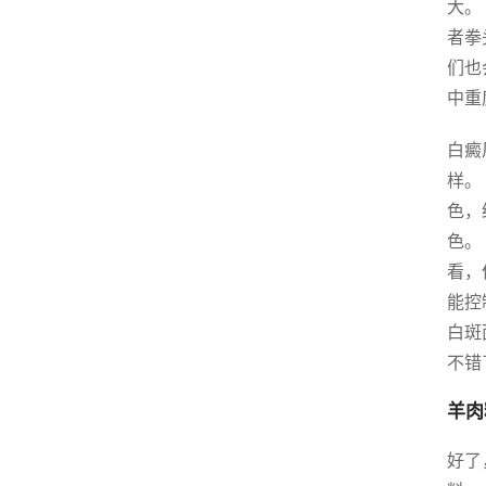
大。
者拳
们也
中重
白癜
样。
色，
色。
看，
能控
白斑
不错
羊肉
好了