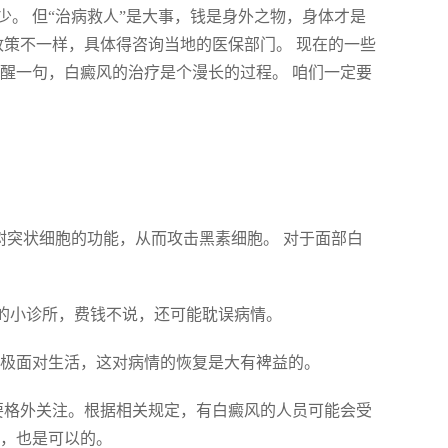
。 但“治病救人”是大事，钱是身外之物，身体才是
政策不一样，具体得咨询当地的医保部门。 现在的一些
醒一句，白癜风的治疗是个漫长的过程。 咱们一定要
树突状细胞的功能，从而攻击黑素细胞。 对于面部白
规的小诊所，费钱不说，还可能耽误病情。
积极面对生活，这对病情的恢复是大有裨益的。
要格外关注。根据相关规定，有白癜风的人员可能会受
准，也是可以的。