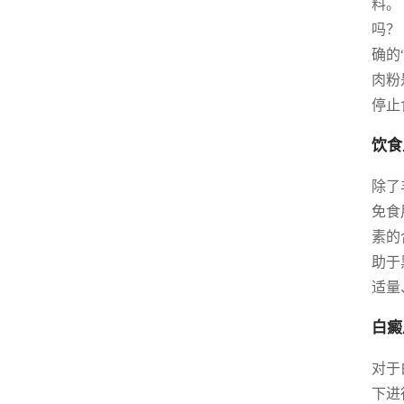
料。
吗？
确的
肉粉
停止
饮食
除了
免食
素的
助于
适量
白癜
对于
下进