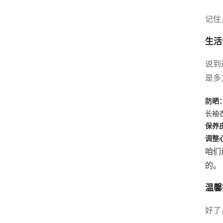
记住
生活
说到
是多
防晒
长袖
保养
调整
咱们
的。
温馨
好了