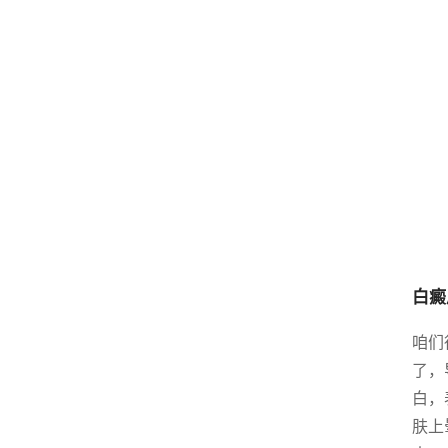
白癜
咱们
了，
白，
肤上