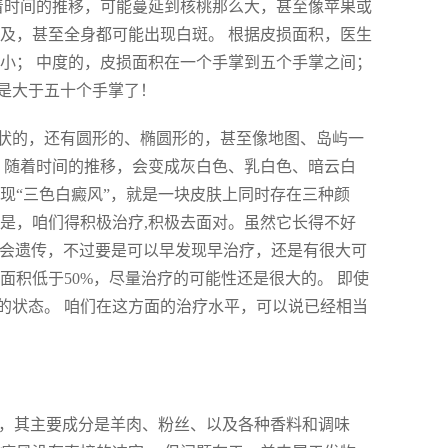
着时间的推移，可能蔓延到核桃那么大，甚至像苹果或
及，甚至全身都可能出现白斑。 根据皮损面积，医生
小； 中度的，皮损面积在一个手掌到五个手掌之间；
是大于五十个手掌了！
状的，还有圆形的、椭圆形的，甚至像地图、岛屿一
 随着时间的推移，会变成灰白色、乳白色、暗云白
现“三色白癜风”，就是一块皮肤上同时存在三种颜
要的是，咱们得积极治疗,积极去面对。虽然它长得不好
概率会遗传，不过要是可以早发现早治疗，还是有很大可
面积低于50%，尽量治疗的可能性还是很大的。 即使
的状态。 咱们在这方面的治疗水平，可以说已经相当
食，其主要成分是羊肉、粉丝、以及各种香料和调味