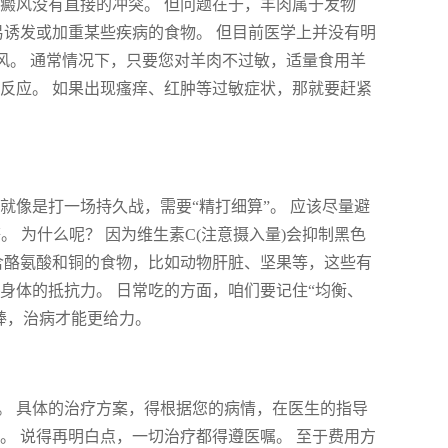
癜风没有直接的冲突。 但问题在于，羊肉属于发物
易诱发或加重某些疾病的食物。 但目前医学上并没有明
风。 通常情况下，只要您对羊肉不过敏，适量食用羊
反应。 如果出现瘙痒、红肿等过敏症状，那就要赶紧
就像是打一场持久战，需要“精打细算”。 应该尽量避
 为什么呢？ 因为维生素C(注意摄入量)会抑制黑色
含酪氨酸和铜的食物，比如动物肝脏、坚果等，这些有
身体的抵抗力。 日常吃的方面，咱们要记住“均衡、
棒，治病才能更给力。
。 具体的治疗方案，得根据您的病情，在医生的指导
。 说得再明白点，一切治疗都得遵医嘱。 至于费用方