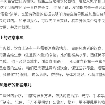
 羊肉富含蛋白质和铁，粉丝主要是碳水化合物，看起来似乎和白
 这个问题在民间一直存在争议。 往深了说，发物指的是一些容
“发物”清单，也没有确凿的证据表明羊肉会直接导致或加重白癜
是可以的。 如果您担心，可以先少量尝试，看看身体是否有不良
食用，并及时就医。
上的注意事项
羊肉粉，饮食上还有一些需要注意的地方。 白癜风患者的饮食，
用富含维生素C(注意摄入量)的食物，比如柑橘类水果、西红柿等。
合成。 也不必尽量减少，适量食用即可。 可以适当补充一些富
黑色素的生成。 咱们还需要注意均衡饮食，保证营养尽量，增强
、多样化”的原则。 这么说吧，吃得好，身体才能好，心情才能
风治疗的那些事儿
白癜风的治疗，目前有很多方法，包括药物治疗、光疗、手术等
行制定。 记住，千万不要相信什么偏方、秘方，更不要乱用药物