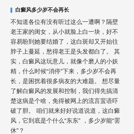
复发期;临床运用中医的辨证施治，理法
白癜风多少岁不会再长
方药，综合治疗方面，建树颇丰。
不知道各位有没有听过这么一遭啊？隔壁
老王家的闺女，从小就脸上白一块，好不
容易盼到她要结婚了，这白斑却又开始往
脖子上蔓延，愁得老王是头发都白了。 其
实，白癜风这玩意儿，就像个磨人的小妖
精，什么时候“消停”下来，多少岁不会再
长，是困扰着很多病友的大难题。 想尽量
了解白癜风的发展和控制，我们得先搞清
楚这病是个啥，免得被网上的流言蜚语吓
破了胆。 咱们就来好好说道说道，这白癜
风，它到底是个什么“东东” ，多少岁能“罢
休”？