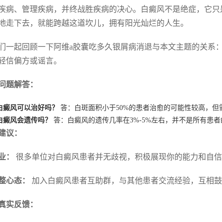
疾病、管理疾病，并终战胜疾病的决心。白癜风不是绝症，它只
地走下去，就能跨越这道坎儿，拥有阳光灿烂的人生。
们一起回顾一下阿维a胶囊吃多久银屑病消退与本文主题的关系
轻信偏方或谣言。
问题解答：
白癜风可以治好吗？
答：白斑面积小于50%的患者治愈的可能性较高，但
白癜风会遗传吗？
答：白癜风的遗传几率在3%-5%左右，并不是所有患
建议：
业：
很多单位对白癜风患者并无歧视，积极展现你的能力和自信
整心态：
加入白癜风患者互助群，与其他患者交流经验，互相鼓
真实反馈：