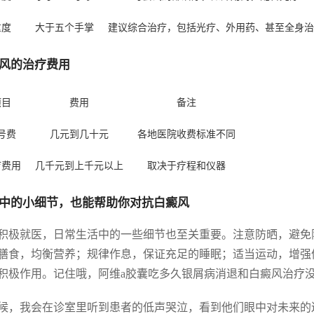
重度
大于五个手掌
建议综合治疗，包括光疗、外用药、甚至全身治
风的治疗费用
项目
费用
备注
号费
几元到几十元
各地医院收费标准不同
疗费用
几千元到上千元以上
取决于疗程和仪器
中的小细节，也能帮助你对抗白癜风
积极就医，日常生活中的一些细节也至关重要。注意防晒，避免
膳食，均衡营养；规律作息，保证充足的睡眠；适当运动，增强
积极作用。记住哦，阿维a胶囊吃多久银屑病消退和白癜风治疗
候，我会在诊室里听到患者的低声哭泣，看到他们眼中对未来的