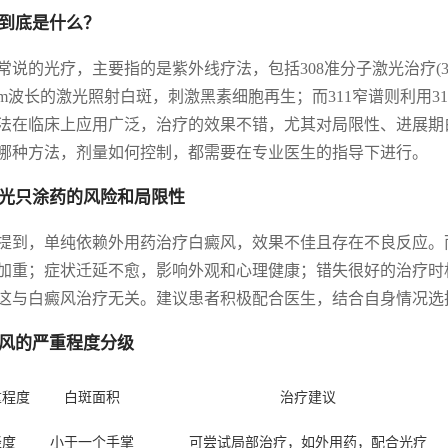
到底是什么？
常说的光疗，主要指的是紫外线疗法，包括308准分子激光治疗(308激
8nm波长的激光照射白斑，刺激黑素细胞再生；而311窄谱则利用
法在临床上应用广泛，治疗的效果不错，尤其对局限性、进展期
哪种方法，剂量如何控制，都需要在专业医生的指导下进行。
光只涂药的风险和局限性
提到，单纯依赖外用药治疗白癜风，效果不佳且存在不良反应。
加重；症状迁延不愈，影响外观和心理健康；错失很好的治疗时
这与白癜风治疗无关。建议患者积极配合医生，结合自身情况选
风的严重程度分级
重程度
白斑面积
治疗建议
轻度
小于一个手掌
可尝试局部治疗，如外用药，配合光疗