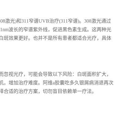
光)和311窄谱UVB治疗(311窄谱)。308激光通过
311nm波长的窄谱紫外线，促进黑色素生成。这两种光
白斑效果更好。也并不是所有患者都适合光疗，具体
而忽视光疗，可能会导致以下风险：白斑面积扩大，
机，增加治疗难度。阿维a胶囊吃多久银屑病消退再次
择合适的治疗方案，切勿盲目依赖单一疗法。