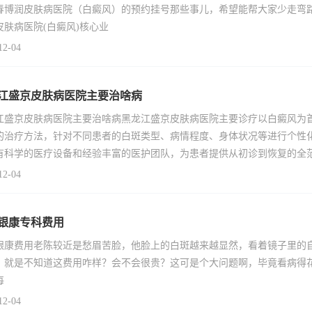
春博润皮肤病医院（白癜风）的预约挂号那些事儿，希望能帮大家少走弯
皮肤病医院(白癜风)核心业
12-04
江盛京皮肤病医院主要治啥病
江盛京皮肤病医院主要治啥病黑龙江盛京皮肤病医院主要诊疗以白癜风为
的治疗方法，针对不同患者的白斑类型、病情程度、身体状况等进行个性
有科学的医疗设备和经验丰富的医护团队，为患者提供从初诊到恢复的全
12-04
银康专科费用
银康费用老陈较近是愁眉苦脸，他脸上的白斑越来越显然，看着镜子里的
，就是不知道这费用咋样？会不会很贵？这可是个大问题啊，毕竟看病得花
每
12-04