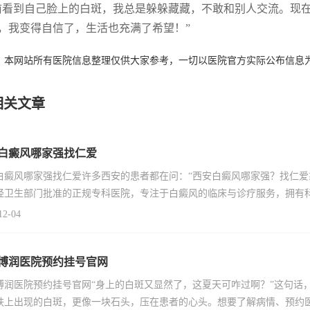
前看到自己脸上的白斑，我总是躲躲藏藏，不敢和别人交流。现
，我变得自信了，生活也充满了希望！”
：本网站所有医院信息整理仅供大家参考，一切以医院官方实际公布信息
相关文章
白癜风哪家强找仁爱
白癜风哪家强找仁爱许多西安的患者都在问：“西安白癜风哪家强？找仁爱
经卫生部门批准的正规专科医院，专注于白癜风的临床与诊疗服务，拥有
12-04
博润医院预约挂号官网
博润医院预约挂号官网“身上的白斑又显然了，这夏天可咋过啊？”这句话
肤上出现的白斑，更像一块石头，压在患者的心头。想要了解病情、预约