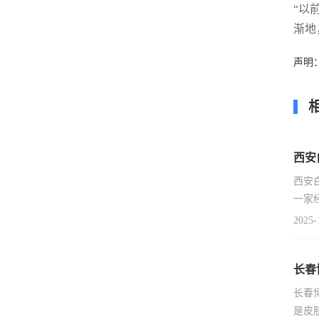
“以
渐地
声明
西安
西安
一家
2025-
长春
长春
是皮