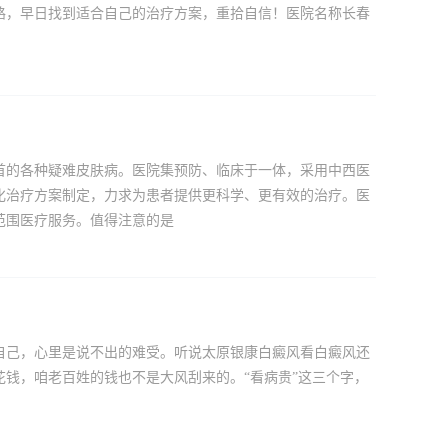
路，早日找到适合自己的治疗方案，重拾自信！医院名称长春
首的各种疑难皮肤病。医院集预防、临床于一体，采用中西医
化治疗方案制定，力求为患者提供更科学、更有效的治疗。医
范围医疗服务。值得注意的是
自己，心里是说不出的难受。听说太原银康白癜风看白癜风还
钱，咱老百姓的钱也不是大风刮来的。“看病贵”这三个字，