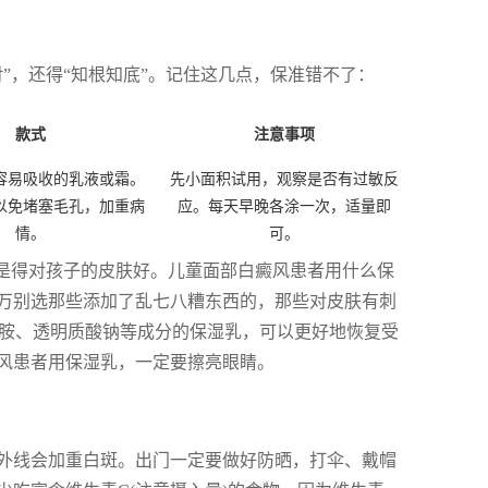
”，还得“知根知底”。记住这几点，保准错不了：
款式
注意事项
容易吸收的乳液或霜。
先小面积试用，观察是否有过敏反
以免堵塞毛孔，加重病
应。每天早晚各涂一次，适量即
情。
可。
就是得对孩子的皮肤好。儿童面部白癜风患者用什么保
万别选那些添加了乱七八糟东西的，那些对皮肤有刺
经酰胺、透明质酸钠等成分的保湿乳，可以更好地恢复受
风患者用保湿乳，一定要擦亮眼睛。
外线会加重白斑。出门一定要做好防晒，打伞、戴帽