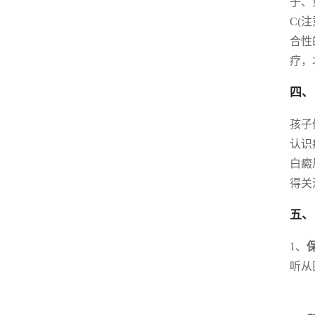
子、
C(
合性
疗，
四、
孩子
认识
白癜
得关
五、
1、
听从