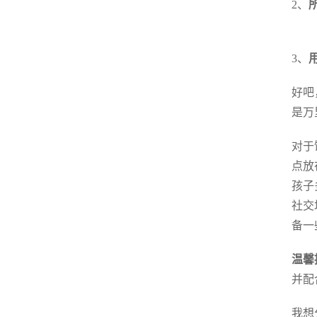
2、
3、
好吧
是万
对于
点放
孩子
社交
备一
温馨
并配
我想