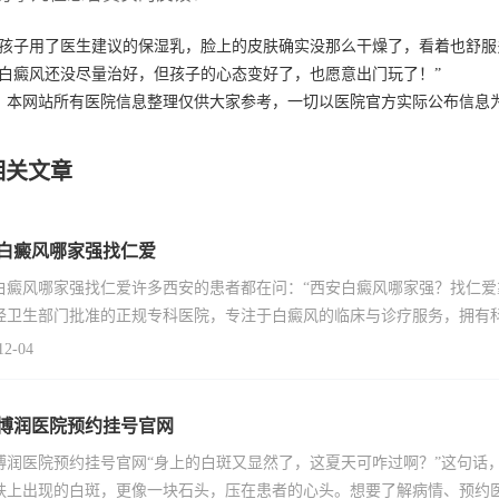
家孩子用了医生建议的保湿乳，脸上的皮肤确实没那么干燥了，看着也舒服
然白癜风还没尽量治好，但孩子的心态变好了，也愿意出门玩了！”
：本网站所有医院信息整理仅供大家参考，一切以医院官方实际公布信息
相关文章
白癜风哪家强找仁爱
白癜风哪家强找仁爱许多西安的患者都在问：“西安白癜风哪家强？找仁爱
经卫生部门批准的正规专科医院，专注于白癜风的临床与诊疗服务，拥有
12-04
博润医院预约挂号官网
博润医院预约挂号官网“身上的白斑又显然了，这夏天可咋过啊？”这句话
肤上出现的白斑，更像一块石头，压在患者的心头。想要了解病情、预约