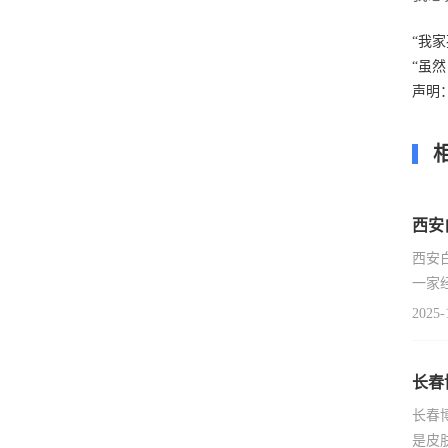
“我
“虽
声明
西安
西安
一家
2025-
长春
长春
是皮