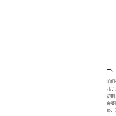
一、
咱们
儿了
初期
会蔓
疫、