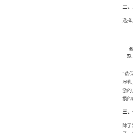
二、
选择
温
湿
“选
湿乳
激的
损的
三、
除了