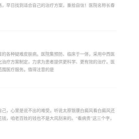
路，早日找到适合自己的治疗方案，重拾自信！医院名称长春
首的各种疑难皮肤病。医院集预防、临床于一体，采用中西医
化治疗方案制定，力求为患者提供更科学、更有效的治疗。医
范围医疗服务。值得注意的是
自己，心里是说不出的难受。听说太原银康白癜风看白癜风还
钱，咱老百姓的钱也不是大风刮来的。“看病贵”这三个字，