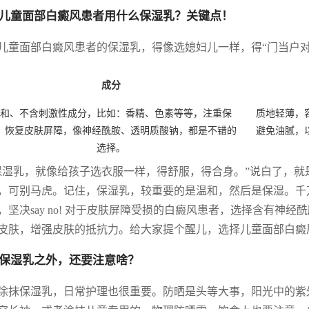
儿童面部白癜风患者用什么保湿乳？关键点！
儿童面部白癜风患者的保湿乳，得像选媳妇儿一样，得“门当户对
成分
和、不含刺激性成分，比如：香精、色素等等，注重保
质地轻薄，
、恢复皮肤屏障，像神经酰胺、透明质酸钠，都是不错的
避免油腻，
选择。
保湿乳，就像给孩子选衣服一样，得舒服，得合身。”说白了，
，可别马虎。记住，保湿乳，较重要的是温和，然后是保湿。千
，坚决say no! 对于皮肤屏障受损的白癜风患者，选择含有神
皮肤，增强皮肤的抵抗力。给大家提个醒儿，选择儿童面部白癜
保湿乳之外，还要注意啥？
涂抹保湿乳，日常护理也很重要。防晒是头等大事，阳光中的紫