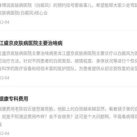
春博润皮肤病医院（白癜风）的预约挂号那些事儿，希望能帮大家少走弯
皮肤病医院(白癜风)核心业
12-04
江盛京皮肤病医院主要治啥病
江盛京皮肤病医院主要治啥病黑龙江盛京皮肤病医院主要诊疗以白癜风为
的治疗方法，针对不同患者的白斑类型、病情程度、身体状况等进行个性
有科学的医疗设备和经验丰富的医护团队，为患者提供从初诊到恢复的全
12-04
银康专科费用
银康费用老陈较近是愁眉苦脸，他脸上的白斑越来越显然，看着镜子里的
，就是不知道这费用咋样？会不会很贵？这可是个大问题啊，毕竟看病得花
每
12-04