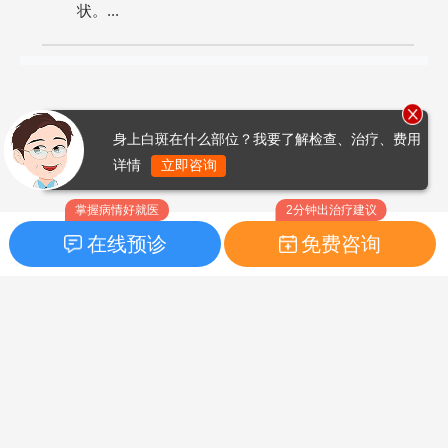
状。...
身上白斑在什么部位？我要了解检查、治疗、费用
详情
立即咨询
掌握病情好就医
2分钟出治疗建议
在线预诊
免费咨询
首页
|
药品指南
|
FAQ问题
Copyright © 2026
白癜风之家网
版权所有
鲁ICP备14010760号-3
声明：本站内容仅供参考，不作为诊断及医疗依据；部分文字及图
片均来自于网络，如侵犯到您的权益，请及时联系我们进行处理，
联系邮箱：skinhealth#foxmail.com（#改为@）。