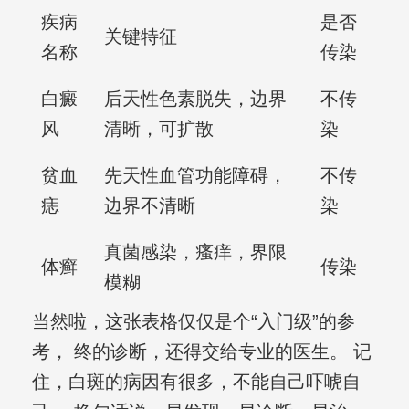
疾病
是否
关键特征
名称
传染
白癜
后天性色素脱失，边界
不传
风
清晰，可扩散
染
贫血
先天性血管功能障碍，
不传
痣
边界不清晰
染
真菌感染，瘙痒，界限
体癣
传染
模糊
当然啦，这张表格仅仅是个“入门级”的参
考， 终的诊断，还得交给专业的医生。 记
住，白斑的病因有很多，不能自己吓唬自