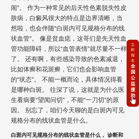
闹”。 作为一种常见的后天性色素脱失性皮
肤病，白癜风很大的特点是边界清晰，当
然啦，也会伴随“白斑内可见规格分布的线
状血管”。 像是贫血痣，这哥们是先天性血
立
管功能障碍，所以“血管表情”就尽量不一样
即
报
了。 还有啊，有些感染导致的色素减退，
名
全
比如体癣和花斑癣，它们也会影响血管
国
公
的“状态”。 不能一概而论，具体情况得看
益
是哪种白斑。 往深了说，这就是为什么医
援
助
生看病要“望闻问切”，不能“一刀切”的原
因。 别忘了，咱们今天聊的是白斑内可见
规格分布的线状血管是什么。
白斑内可见规格分布的线状血管是什么， 诊断和