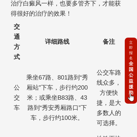
治疗白癜风一样，也要多管齐下，才能获
得很好的治疗的效果！
交
通
详细路线
备注
立
方
即
报
式
名
全
国
公交车路
公
乘坐67路、801路到“秀
益
线众多，
援
公
厢站”下车，步行约200
方便快
助
交
米；或乘坐B83路、43
捷，是大
车
路到“秀安秀厢路口”下
多数人的
车，步行约100米。
可选择。