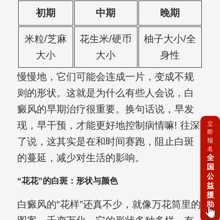
初期
中期
晚期
米粒/芝麻
花生米/硬币
柚子大小/全
大小
大小
身性
慢慢地，它们可能会连成一片，变成不规
则的形状。这就是为什么有些人会说，白
癜风的早期治疗很重要。换句话说，早发
现，早干预，才能更好地控制病情嘛! 往深
立
即
了说，这其实是在和时间赛跑，阻止白斑
报
名
的蔓延，减少对生活的影响。
全
国
公
“花花”的白斑：形状与颜色
益
援
白癜风的“花样”还真不少，就像万花筒里的
助