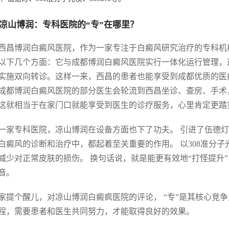
凉山博润：专科医院的“专”在哪里？
西昌博润白癜风医院，作为一家专注于白癜风研究治疗的专科机构
以下几个方面：它与成都博润白癜风医院实行一体化运行管理，
实施双向转诊。这样一来，西昌的患者也能享受到成都优质的医
成都博润白癜风医院的部分医生会轮流到西昌坐诊、查房、手术
这就相当于在家门口就能享受到医生的诊疗服务，心里肯定更踏
一家专科医院，凉山博润在设备方面也下了功夫。 引进了伍德灯、3
白癜风的诊断和治疗中，都起着至关重要的作用。 以308准分
减少对正常皮肤的损伤。 换句话说，就是能更有效地“打怪提升
音。
家提个醒儿，对凉山博润白癜疯医院的评论， “专”是其核心竞
程，需要患者和医生共同努力，才能取得良好的效果。