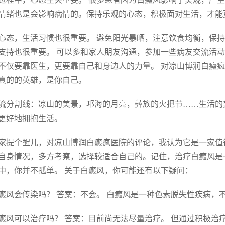
情绪也是会影响病情的。保持乐观的心态，积极面对生活，才能
心态，生活习惯也很重要。 避免阳光暴晒，注意饮食均衡，保持
支持也很重要。 可以多和家人朋友沟通，参加一些病友交流活动
不仅要靠医生，更要靠自己和身边人的力量。 对凉山博润白癜
真的的英雄，是你自己。
流分割线：凉山的美景，邛海的月亮，彝族的火把节……生活的
更好地拥抱生活。
家提个醒儿，对凉山博润白癜疯医院的评论，我认为它是一家值
自身情况，多方考察，选择较适合自己的。记住，治疗白癜风是
中，你并不孤单。 关于白癜风，你可能还有以下疑问：
 白癜风会传染吗？ 答案：不会。 白癜风是一种色素脱失性疾病
 白癜风可以治疗吗？ 答案：目前尚无法尽量治疗。 但通过积极