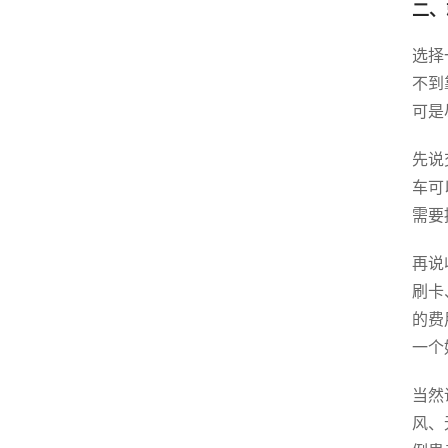
二、
选择
不到
可是
先说
车可
需要
再说
刷卡
的费
一个
当然
风、