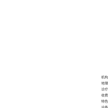
机构
地理
诊疗
收费
特色
设备