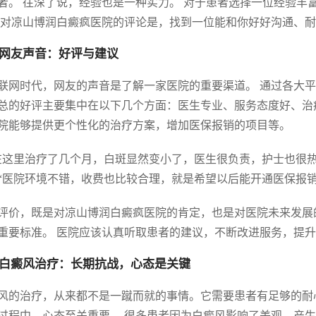
者。 往深了说，经验也是一种实力。 对于患者选择一位经验丰
 对凉山博润白癜疯医院的评论是，找到一位能和你好好沟通、
网友声音：好评与建议
联网时代，网友的声音是了解一家医院的重要渠道。 通过各大
总的好评主要集中在以下几个方面：医生专业、服务态度好、治
院能够提供更个性化的治疗方案，增加医保报销的项目等。
在这里治疗了几个月，白斑显然变小了，医生很负责，护士也很热
“医院环境不错，收费也比较合理，就是希望以后能开通医保报销
评价，既是对凉山博润白癜疯医院的肯定，也是对医院未来发展
重要标准。 医院应该认真听取患者的建议，不断改进服务，提
白癜风治疗：长期抗战，心态是关键
风的治疗，从来都不是一蹴而就的事情。它需要患者有足够的耐
过程中，心态至关重要。 很多患者因为白癜风影响了美观，产