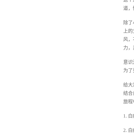
道，
除了
上的
风，
力，
意识
为了
给大
结合
旅程
1.
2.