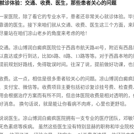
就诊体验：交通、收费、医生，那些患者关心的问题
一家医院，除了看它的专业水平，患者还非常关心就诊体验。毕
靠谱的医生。接下来咱们就从交通、收费、医生这三个方面，来
尽量站在咱们凉山老乡的角度来考虑的哈！
交通。凉山博润白癜疯医院位于西昌市航天路40号，附近有西
以直达或步行到达，比如6路、8路、13路等等。对于西昌本地
提前规划好路线，免得耽误时间。往深了说，提前做好功课，也
收费。这一点，相信是很多患者较关心的问题。凉山博润白癜疯
、支付宝、微信等。收费项目主要包括初诊复诊挂号费、检查费
用会根据治疗方案而有所不同，但总体医院收费是相对透明的，
好消息。 换句话说，就是能让你看病不肉疼，心里也更舒坦。
说说医生。凉山博润白癜疯医院拥有一支专业的医疗团队，邓敏
无色素痣等疾病。 虽然这些医生没有特别显赫的职称和毕业院