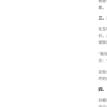
例患
案。
三、
在互
价。
望医
“我
示：
这些
坏的
四、
白癜
这个