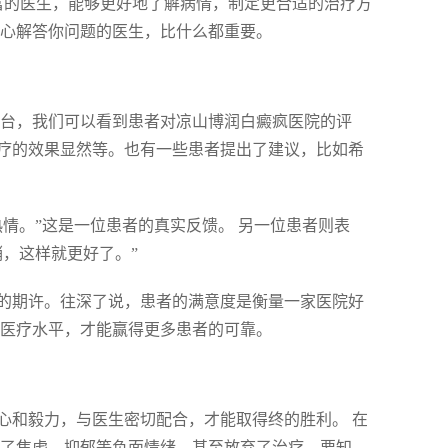
富的医生，能够更好地了解病情，制定更合适的治疗方
耐心解答你问题的医生，比什么都重要。
平台，我们可以看到患者对凉山博润白癜疯医院的评
疗的效果显然等。也有一些患者提出了建议，比如希
情。”这是一位患者的真实反馈。 另一位患者则表
，这样就更好了。”
的期许。往深了说，患者的满意度是衡量一家医院好
升医疗水平，才能赢得更多患者的可靠。
心和毅力，与医生密切配合，才能取得终的胜利。 在
生了焦虑、抑郁等负面情绪，甚至放弃了治疗。要知