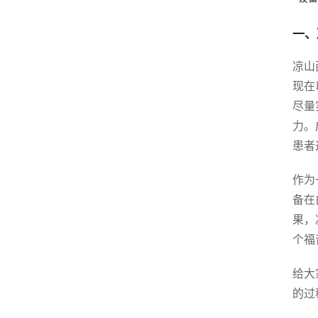
一、
凉山
现在
尽量
力。
患者
作为
备在
果，
个福
给大
的过