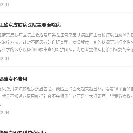
12-04
江盛京皮肤病医院主要治啥病
江盛京皮肤病医院主要治啥病黑龙江盛京皮肤病医院主要诊疗以白癜风为
的治疗方法，针对不同患者的白斑类型、病情程度、身体状况等进行个性
有科学的医疗设备和经验丰富的医护团队，为患者提供从初诊到恢复的全
12-04
银康专科费用
银康费用老陈较近是愁眉苦脸，他脸上的白斑越来越显然，看着镜子里的
，就是不知道这费用咋样？会不会很贵？这可是个大问题啊，毕竟看病得花
每
12-04