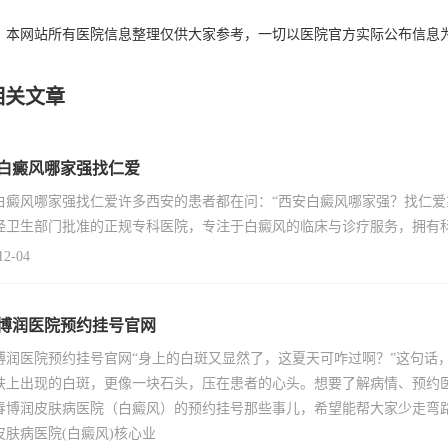
：本网站所有医院信息整理仅供大家参考，一切以医院官方实际公布信息
相关文章
白癜风哪家强找仁爱
白癜风哪家强找仁爱许多西安的患者都在问：“西安白癜风哪家强？找仁爱
经卫生部门批准的正规专科医院，专注于白癜风的临床与诊疗服务，拥有
12-04
博润医院预约挂号官网
博润医院预约挂号官网“身上的白斑又显然了，这夏天可咋过啊？”这句话
肤上出现的白斑，更像一块石头，压在患者的心头。想要了解病情、预约
春博润皮肤病医院（白癜风）的预约挂号那些事儿，希望能帮大家少走弯
皮肤病医院(白癜风)核心业