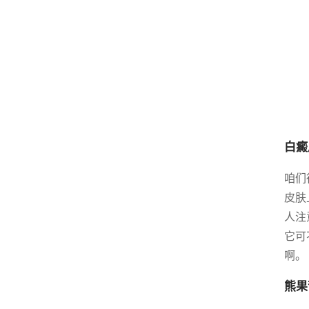
白癜
咱们
皮肤
人注
它可
啊。
熊果