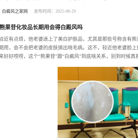
：
白癜风之家网
发布时间：2025-08-29
熊果苷化妆品长期用会得白殿风吗
较近有点烦，他老婆迷上了美白护肤品，尤其是那些号称含有熊
期用，会不会把老婆的皮肤搞出啥毛病。这不，较近他老婆脸上
来好好唠唠，这个“熊果苷”跟“白癜风”到底啥关系，别到时候真把