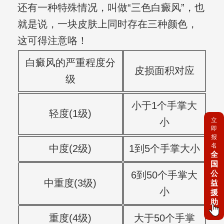
还有一种特殊情况，叫做“三色白癜风”，也
就是说，一块皮肤上同时存在三种颜色，
这可得注意咯！
白癜风的严重程度分
皮损面积对应
级
小于1个手掌大
轻度(1级)
小
立
即
报
名
中度(2级)
1到5个手掌大小
全
国
公
6到50个手掌大
中重度(3级)
益
小
援
助
重度(4级)
大于50个手掌