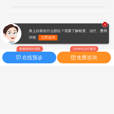
身上白斑在什么部位？我要了解检查、治疗、费用
详情
立即咨询
掌握病情好就医
2分钟出治疗建议
在线预诊
免费咨询
首页
|
药品指南
|
FAQ问题
Copyright © 2026
白癜风之家网
版权所有
鲁ICP备14010760号-3
声明：本站内容仅供参考，不作为诊断及医疗依据；部分文字及图
片均来自于网络，如侵犯到您的权益，请及时联系我们进行处理，
联系邮箱：skinhealth#foxmail.com（#改为@）。