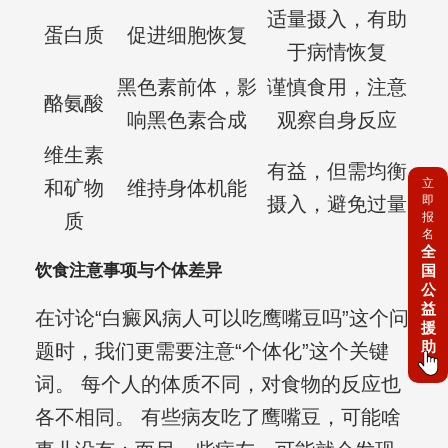
适量摄入，有助
蛋白质
促进细胞恢复
于病情恢复
黑色素前体，影
谨慎食用，注意
酪氨酸
响黑色素合成
观察自身反应
维生素
有益，但需均衡
立
和矿物
维持身体机能
即
摄入，避免过量
报
质
名
全
饮食注意事项与个体差异
国
公
益
在讨论“白癜风病人可以吃鹰嘴豆吗”这个问
援
助
题时，我们更需要注意“个体化”这个关键
词。 每个人的体质不同，对食物的反应也
各不相同。 有些病友吃了鹰嘴豆，可能啥