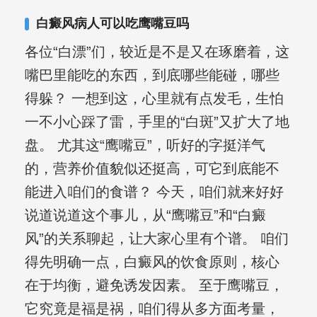
复发期;临床运用中医的辨证施治，理法
白癜风病人可以吃鹰嘴豆吗
方药，综合治疗方面，建树颇丰。
各位“白漂”们，较近是不是又在琢磨着，这
嘴巴里能吃的东西，到底哪些能碰，哪些
得躲？ 一想到这，心里就有点发毛，生怕
一不小心踩了雷，手里的“白斑”又扩大了地
盘。 尤其这“鹰嘴豆”，听好的字挺洋气
的，营养价值貌似还挺高，可它到底能不
能进入咱们的食谱？ 今天，咱们就来好好
说道说道这个事儿，从“鹰嘴豆”和“白癜
风”的关系聊起，让大家心里有个谱。 咱们
得先明确一点，白癜风的饮食原则，核心
在于均衡，避免诱发因素。 至于鹰嘴豆，
它究竟是福是祸，咱们得从多方面考量，