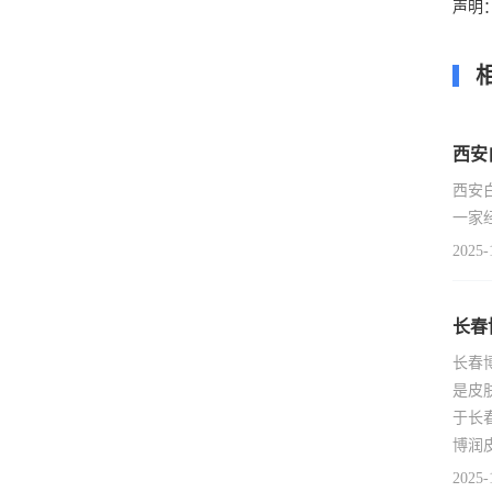
声明
西安
西安
一家
2025-
长春
长春
是皮
于长
博润
2025-