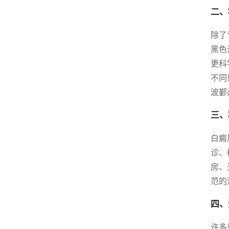
二、
除了
黑色
更科
不同
波鄞
三、
白癜
诊、
房、
范的
四、
许多