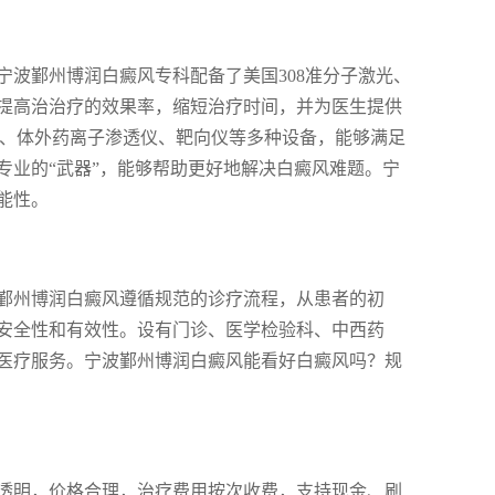
波鄞州博润白癜风专科配备了美国308准分子激光、
提高治治疗的效果率，缩短治疗时间，并为医生提供
VB、体外药离子渗透仪、靶向仪等多种设备，能够满足
专业的“武器”，能够帮助更好地解决白癜风难题。宁
能性。
鄞州博润白癜风遵循规范的诊疗流程，从患者的初
安全性和有效性。设有门诊、医学检验科、中西药
医疗服务。宁波鄞州博润白癜风能看好白癜风吗？规
透明，价格合理，治疗费用按次收费，支持现金、刷