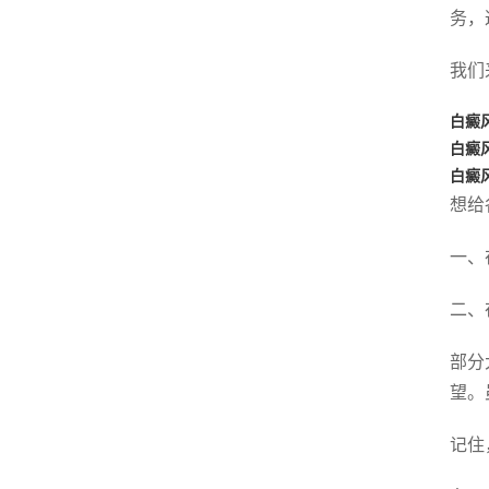
务，
我们
白癜
白癜
白癜
想给
一、
二、
部分
望。
记住