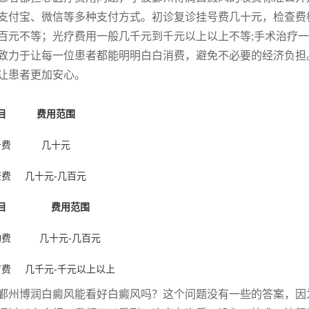
支付宝、微信等多种支付方式。初诊复诊挂号费几十元，检查费
百元不等；光疗费用一般几千元到千元以上以上不等;手术治疗
致力于让每一位患者都能明明白白消费，避免不必要的经济负担
让患者更加安心。
目
费用范围
号费
几十元
查费
几十元-几百元
目
费用范围
物费
几十元-几百元
疗费
几千元-千元以上以上
鄞州博润白癜风能看好白癜风吗？这个问题没有一些的答案，因