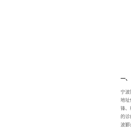
一、
宁波
地址
锋、
的诊
波鄞