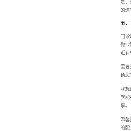
是，
的进
五、
门诊
微2
近有
需要
请您
我想
就能
事。
温馨
的配