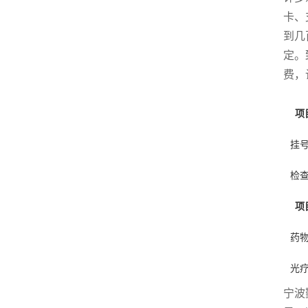
卡、
到几
定。
费，
项
挂
检
项
药
光
宁波