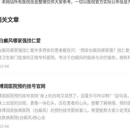
：本网站所有医院信息整理仅供大家参考，一切以医院官方实际公布信息
相关文章
白癜风哪家强找仁爱
白癜风哪家强找仁爱许多西安的患者都在问：“西安白癜风哪家强？找仁爱
经卫生部门批准的正规专科医院，专注于白癜风的临床与诊疗服务，拥有
12-04
博润医院预约挂号官网
博润医院预约挂号官网“身上的白斑又显然了，这夏天可咋过啊？”这句话
肤上出现的白斑，更像一块石头，压在患者的心头。想要了解病情、预约
春博润皮肤病医院（白癜风）的预约挂号那些事儿，希望能帮大家少走弯
皮肤病医院(白癜风)核心业
12-04