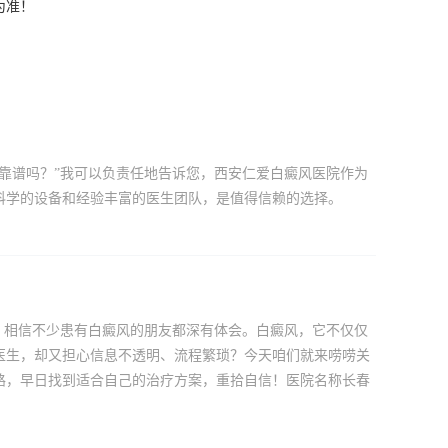
为准！
靠谱吗？”我可以负责任地告诉您，西安仁爱白癜风医院作为
科学的设备和经验丰富的医生团队，是值得信赖的选择。
，相信不少患有白癜风的朋友都深有体会。白癜风，它不仅仅
医生，却又担心信息不透明、流程繁琐？今天咱们就来唠唠关
路，早日找到适合自己的治疗方案，重拾自信！医院名称长春