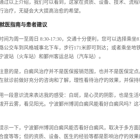
通过以上介绍，我们可以看到，这家在资质、设备、技术、流程
行治疗，无疑会大大提高治愈的希望。
就医指南与患者建议
时间为周一至周日 8:30-17:30，交通十分便利，您可以选择乘坐81路
7路公交车到风格城事北下车，步行171米即可到达；或者乘坐地铁
宁波站（火车站）和鄞州客运总站（汽车站）。
注意的是，白癜风治疗并不是医保报销范围，也并不是医保定点
在就诊前做好充分的咨询和了解，理性看待治疗的效果，并保持
用一段意识流来表达我的感受：白斑，是心灵的阴影，也是生活
拨开云雾，看见阳光。宁波鄞州博润白癜风能看好白癜风吗？这
提示一下，宁波鄞州博润白癜风能否看好白癜风，取决于多方面
合度等等；但的资质、设备、医生的经验等都是影响治疗的效果