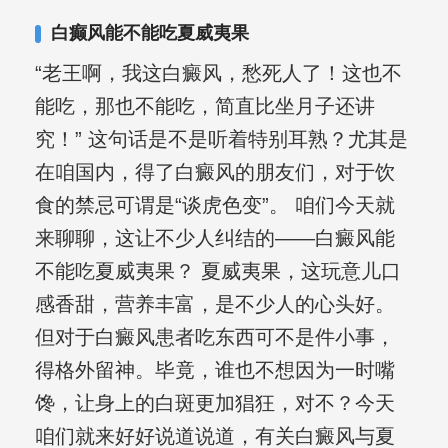
合巩固用药的调理，并对白癜风患者的
白癫风能不能吃夏威夷果
日常维护、饮食、锻炼等给予综合指
“老王啊，我这白癜风，愁死人了！这也不
导，全方位帮助患者康复。
能吃，那也不能吃，简直比坐月子还讲
究！” 这句话是不是听着特别耳熟？尤其是
在咱国内，得了白癜风的朋友们，对于饮
食的禁忌可谓是“谈虎色变”。 咱们今天就
来聊聊，这让不少人纠结的——白癜风能
不能吃夏威夷果？ 夏威夷果，这玩意儿口
感香甜，营养丰富，是不少人的心头好。
但对于白癜风患者吃东西可不是件小事，
得格外留神。毕竟，谁也不想因为一时嘴
馋，让身上的白斑更加猖狂，对不？今天
咱们就来好好说道说道，有关白癜风与夏