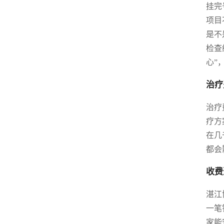
挂完
项目
是不
检查
心”
治疗
治疗
疗方
在几
都会
收费
湛江
一笔
家能