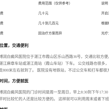
费用范围（仅供参考）
说明
费
几十元
开启
费
几十到几百元
根据
费
因治疗方案而异
光疗
位置，交通便利
博润白癜风医院位于湛江市霞山区乐山西路36号，交通比较方便
湛江麻章车站或湛江南站（霞山车站）下车。 公交线路也很多，比如
走800米左右就到了。 医院没有地铁站，不过公交车和打车都很
时间，方便就医
博润白癜风医院的门诊时间是周一至周日，早上8:30到下午17:30（
平时比较忙的人还是比较方便的。 这样就可以利用周末或者下