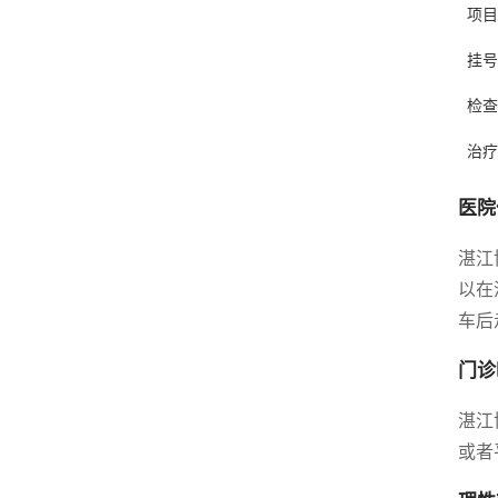
项目
挂号
检查
治疗
医院
湛江
以在
车后
门诊
湛江
或者