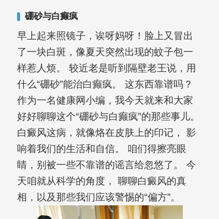
其对女性银屑病、顽固性银屑病、全身
硼砂与白癫疯
大面积、手脚部银屑病的治疗有丰富经
早上起来照镜子，诶呀妈呀！脸上又冒出
验。
了一块白斑，像夏天突然出现的蚊子包一
样惹人烦。 较近老是听到隔壁老王说，用
什么“硼砂”能治白癫疯。 这东西靠谱吗？
作为一名健康网小编，我今天就来和大家
好好聊聊这个“硼砂与白癫疯”的那些事儿。
白癜风这病，就像烙在皮肤上的印记， 影
响着我们的生活和自信。 咱们得擦亮眼
睛，别被一些不靠谱的谣言给忽悠了。 今
天咱就从科学的角度， 聊聊白癜风的真
相，以及那些我们应该警惕的“偏方”。