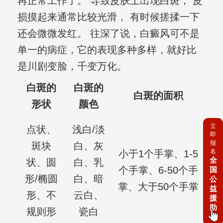
再正常工作了。 导致皮肤上出现白斑， 皮
损摸起来通常比较光滑， 有时候搓揉一下
还会微微发红。 往深了说，白癜风可不是
单一的病症，它的表现多种多样，就好比
是川剧变脸，千变万化。
白斑的
白斑的
白斑的面积
形状
颜色
立
点状、
浅白/淡
即
报
斑块
白、灰
名
小于1个手掌、1-5
全
状、圆
白、乳
个手掌、6-50个手
国
形/椭圆
白、暗
公
掌、大于50个手掌
益
形、不
云白、
援
助
规则形
瓷白