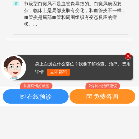
节段型白癜风不是血管炎导致的。白癜风病因复
答
杂，临床上是局部皮肤有变化，和血管炎不一样，
血管炎是局部血管和周围组织有变态反应的症
状。...
身上白斑在什么部位？我要了解检查、治疗、费用
详情
立即咨询
掌握病情好就医
2分钟出治疗建议
在线预诊
免费咨询
首页
|
药品指南
|
FAQ问题
Copyright © 2026
白癜风之家网
版权所有
鲁ICP备14010760号-3
声明：本站内容仅供参考，不作为诊断及医疗依据；部分文字及图