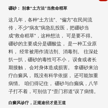
硼砂： 别拿“土方法”当救命稻草
这几年，各种“土方法”、“偏方”在民间流
传，不少“病友”病急乱投医，把硼砂当
成“救命稻草”，这种想法， 可是要不得。
硼砂的主要成分是硼酸盐， 是一种工业原
料， 经常被用作清洁剂、消毒剂。 往深处
扒一扒，硼砂的毒性可不小， 误食或者长
期接触， 会对身体造成损害。 拿硼砂来治
疗白癜风， 既没有科学依据， 还可能加重
病情。 咱们得记住， 硼砂与白癫疯，八竿
子打不着，可别信了“歪门邪道”误了病情。
白癜风诊疗，正规途径才是王道