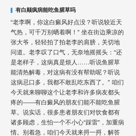
合巩固用药的调理，并对白癜风患者的
有白颠疯病能吃鱼腥草吗
日常维护、饮食、锻炼等给予综合指
“老李啊，你这白癜风好点没？听说较近天
导，全方位帮助患者康复。
气热，可千万别晒着啊！” 坐在街边乘凉的
张大爷，轻轻拍了拍老李的肩膀，关切地
问道。老李叹了口气，无奈地摇摇头：“还
是老样子，这病真是烦人……听说鱼腥草
能清热解毒，对这病有没有帮助呢？听说
这病忌口多，我都不敢乱吃东西了。” 咱们
今天就来聊聊这个让老李和许多病友都头
疼的——有白癜风的朋友们能不能吃鱼腥
草。说实话，很多患者朋友们对饮食都有
诸多顾虑，生怕一个不小心“踩雷”，加重病
情。别着急，咱们今天就来捋一捋，解答