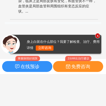
杂，临床上是局部皮肤有变化，和血管炎不一样，
血管炎是局部血管和周围组织有变态反应的症
状。...
身上白斑在什么部位？我要了解检查、治疗、费用
详情
立即咨询
掌握病情好就医
2分钟出治疗建议
在线预诊
免费咨询
首页
|
药品指南
|
FAQ问题
Copyright © 2026
白癜风之家网
版权所有
鲁ICP备14010760号-3
声明：本站内容仅供参考，不作为诊断及医疗依据；部分文字及图
片均来自于网络，如侵犯到您的权益，请及时联系我们进行处理，
联系邮箱：skinhealth#foxmail.com（#改为@）。