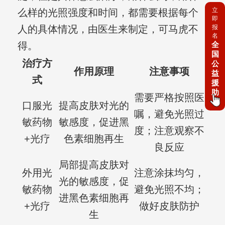
立
么样的光照强度和时间，都需要根据每个
即
人的具体情况，由医生来制定，可马虎不
报
名
得。
全
国
治疗方
公
作用原理
注意事项
益
式
援
助
需要严格按照医
口服光
提高皮肤对光的
嘱，避免光照过
敏药物
敏感度，促进黑
度；注意观察不
+光疗
色素细胞再生
良反应
局部提高皮肤对
外用光
注意涂抹均匀，
光的敏感度，促
敏药物
避免光照不均；
进黑色素细胞再
+光疗
做好皮肤防护
生