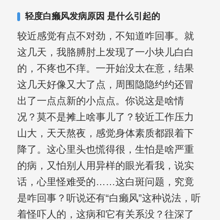
合巩固用药的调理，并对白癜风患者的
轻度白癞风发病原因 是什么引起的
日常维护、饮食、锻炼等给予综合指
较近感觉有点不对劲，不知道咋回事。就
导，全方位帮助患者康复。
这几天，我胳膊肘上发现了一小块儿白白
的，不疼也不痒。一开始没太在意，结果
这几天好像又大了点，周围隐隐约约还冒
出了一点点新的小点点。你说这是啥情
况？莫不是摊上啥事儿了？较近工作压力
山大，天天熬夜，感觉身体素质都跟着下
降了。这心里头也慌得很，生怕是啥严重
的病，又怕别人用异样的眼光看我，说实
话，心里怪难受的……这白斑问题，究竟
是咋回事？听说还有“白癞风”这种说法，听
着怪吓人的，这病和它有关系没？往深了