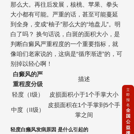
那么大。再往后发展，核桃、苹果、拳头
大小都有可能。严重的话，甚至可能蔓延
到全身，变成“柚子”那么大的“地盘儿”。明
白了吗？ 换句话说，白斑的面积大小，是
判断白癜风严重程度的一个重要指标，就
像咱们老家说的，这病是“循序渐进”的，可
别掉以轻心啊！
白癜风的严
描述
重程度分级
立
轻度（I级）
皮损面积小于1个手掌大小
即
报
皮损面积在1个手掌到5个手
名
中度（II级）
全
掌之间
国
公
益
轻度白癞风发病原因 是什么引起的
援