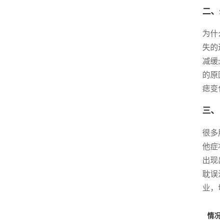
二、
为什
失的
减缓
的原
痣变
三、
很多
他症
出现
耽误
业，
情