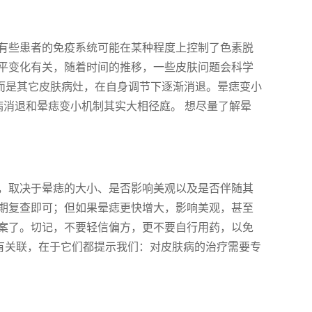
有些患者的免疫系统可能在某种程度上控制了色素脱
平变化有关，随着时间的推移，一些皮肤问题会科学
，而是其它皮肤病灶，在自身调节下逐渐消退。晕痣变小
病消退和晕痣变小机制其实大相径庭。 想尽量了解晕
，取决于晕痣的大小、是否影响美观以及是否伴随其
期复查即可；但如果晕痣更快增大，影响美观，甚至
案了。切记，不要轻信偏方，更不要自行用药，以免
题有关联，在于它们都提示我们：对皮肤病的治疗需要专