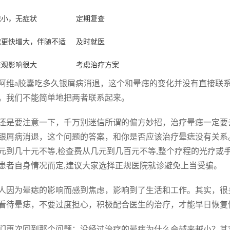
痣小，无症状
定期复查
痣更快增大，伴随不适
及时就医
美观影响很大
考虑治疗方案
阿维a胶囊吃多久银屑病消退，这个和晕痣的变化并没有直接联
。我们不能简单地把两者联系起来。
还是要注意一下，千万别迷信所谓的偏方妙招，治疗晕痣一定要
银屑病消退，这个问题的答案，和你是否应该治疗晕痣没有关系
元到几十元不等,检查费从几元到几百元不等,整个疗程的光疗或
患者自身情况而定,建议大家选择正规医院就诊避免上当受骗。
人因为晕痣的影响而感到焦虑，影响到了生活和工作。其实，很
看待晕痣，不要过度担心，积极配合医生的治疗，才能早日恢复
们再次回到那个问题：没经过治疗的晕痣为什么会越来越小？其