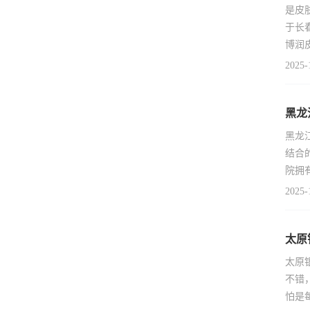
是皮
于长
博润
2025-
黑龙
黑龙
结合
院拥
2025-
太原
太原
不错
怕是