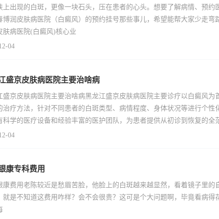
肤上出现的白斑，更像一块石头，压在患者的心头。想要了解病情、预约
春博润皮肤病医院（白癜风）的预约挂号那些事儿，希望能帮大家少走弯
皮肤病医院(白癜风)核心业
12-04
江盛京皮肤病医院主要治啥病
江盛京皮肤病医院主要治啥病黑龙江盛京皮肤病医院主要诊疗以白癜风为
的治疗方法，针对不同患者的白斑类型、病情程度、身体状况等进行个性
有科学的医疗设备和经验丰富的医护团队，为患者提供从初诊到恢复的全
12-04
银康专科费用
银康费用老陈较近是愁眉苦脸，他脸上的白斑越来越显然，看着镜子里的
，就是不知道这费用咋样？会不会很贵？这可是个大问题啊，毕竟看病得花
每