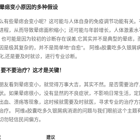
晕痣变小原因的多种假设
么有些晕痣会变小呢？这可能与人体自身的免疫调节功能有关。
进程，从而导致晕痣面积缩小；还可能与年龄增长，人体激素水
; 也可能是因为较初的诊断存在误差,它其实并不是典型的晕痣
因是极其复杂的，并不是简单地“自愈”。 阿维a胶囊吃多久银屑
化,还是要及时就诊，进行专业诊断。
 要不要治疗？这才是关键！
朋友看到晕痣变小，就觉得万事大吉，其实不然。是否需要治疗
状。如果晕痣很小，没有显然的不良症状，不影响日常生活，定
出血、溃疡等现象，这时候就需要及时就医，寻求专业的治疗方
治疗。 阿维a胶囊吃多久银屑病消退的问题与我们眼前这个主
切勿轻信民间偏方。
况
建议