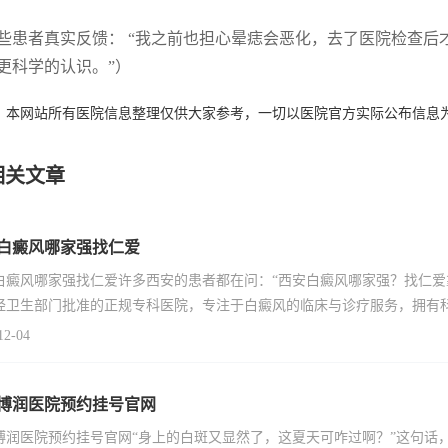
些患者真实反馈： “我之前也担心晕痣会恶化，去了医院检查后才
更科学的认识。”）
：本网站所有医院信息整理仅供大家参考，一切以医院官方实际公布信息
相关文章
白癜风哪家强找仁爱
白癜风哪家强找仁爱许多西安的患者都在问：“西安白癜风哪家强？找仁爱
经卫生部门批准的正规专科医院，专注于白癜风的临床与诊疗服务，拥有
12-04
博润医院预约挂号官网
博润医院预约挂号官网“身上的白斑又显然了，这夏天可咋过啊？”这句话