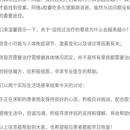
才能找到答案。阿维a胶囊吃多久银屑病消退，虽然与这问题没
的重要途径。
们来温馨提示一下，关于“没经过治疗的晕痣为什么会越来越小？
 晕痣变小可能与人体免疫调节、激素变化以及误诊等因素有关；
 晕痣是否需要治疗需根据具体情况而定，并不是所有晕痣都需要治
 切勿轻信偏方，应积极就医，寻求专业医生的帮助。
们以两个实际生活场景来结束今天的讨论：
 对于正在求职的患者朋友保持良好的心态，积极应对挑战，配合
 在感情生活中，坦诚沟通，积极寻求伴侣的支持和理解，将会帮
以上信息能帮助到大家，也希望每位患者都能早日恢复！