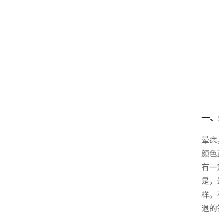
一、
晕痣
颜色
有一
是，
样。
退的