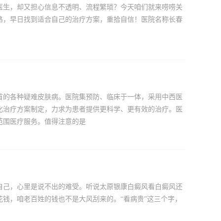
医生，却又担心信息不透明、流程繁琐？今天咱们就来唠唠关
路，早日找到适合自己的治疗方案，重拾自信！医院名称长春
首的各种疑难皮肤病。医院集预防、临床于一体，采用中西医
化治疗方案制定，力求为患者提供更科学、更有效的治疗。医
范围医疗服务。值得注意的是
自己，心里是说不出的难受。听说太原银康白癜风看白癜风还
钱，咱老百姓的钱也不是大风刮来的。“看病贵”这三个字，