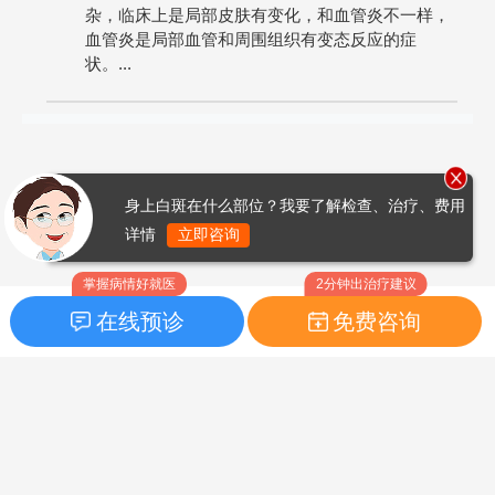
杂，临床上是局部皮肤有变化，和血管炎不一样，
血管炎是局部血管和周围组织有变态反应的症
状。...
身上白斑在什么部位？我要了解检查、治疗、费用
详情
立即咨询
掌握病情好就医
2分钟出治疗建议
在线预诊
免费咨询
首页
|
药品指南
|
FAQ问题
Copyright © 2026
白癜风之家网
版权所有
鲁ICP备14010760号-3
声明：本站内容仅供参考，不作为诊断及医疗依据；部分文字及图
片均来自于网络，如侵犯到您的权益，请及时联系我们进行处理，