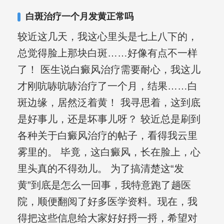
其对女性银屑病、顽固性银屑病、全身
白斑治疗一个月发黄正常吗
大面积、手脚部银屑病的治疗有丰富经
较近这几天，我这心里头是七上八下的，
验。
总觉得脸上那块白斑……好像有点不一样
了！ 医生说白癜风治疗需要耐心，我这儿
才刚吭哧吭哧治疗了一个月，结果……白
斑边缘，居然泛着黄！ 我寻思着，这到底
是好事儿，还是坏事儿呀？ 较近总是刷到
各种关于白癜风治疗的帖子，看得我云里
雾里的。 毕竟，这白癜风，长在脸上，心
里头真的不得劲儿。 为了搞清楚这“发
黄”到底是怎么一回事，我特意跑了趟医
院，顺便翻阅了好多医学资料。现在，我
得把这些信息给大家好好捋一捋，希望对