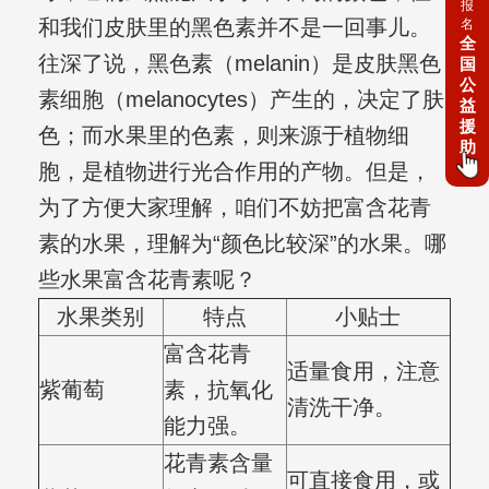
报
和我们皮肤里的黑色素并不是一回事儿。
名
全
往深了说，黑色素（melanin）是皮肤黑色
国
公
素细胞（melanocytes）产生的，决定了肤
益
援
色；而水果里的色素，则来源于植物细
助
胞，是植物进行光合作用的产物。但是，
为了方便大家理解，咱们不妨把富含花青
素的水果，理解为“颜色比较深”的水果。哪
些水果富含花青素呢？
水果类别
特点
小贴士
富含花青
适量食用，注意
紫葡萄
素，抗氧化
清洗干净。
能力强。
花青素含量
可直接食用，或