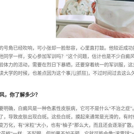
的号角已经吹响，可小张却一脸愁容，心里直打鼓。他较近成功
他同学一样，安心参加军训吗？”这个问题，估计也是不少白癜
验体力的活动，需要在烈日下暴晒，还要穿着统一的军训服，这
读大学的时候，也差点因为这个事儿[抓狂]，不过时间过去这么
风，你了解多少？
要明确，白癜风是一种色素性皮肤病，它可不是什么“不治之症
了，导致皮肤出现白斑。这些白斑，摸起来通常是光滑的，有时
变万化，有“米粒”大小，也有“柚子”那么大，而且还会逐渐扩
“花椒”一样，不起眼，但如果不加干预，它就可能会像“滚雪球”