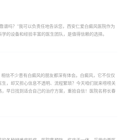
靠谱吗？”我可以负责任地告诉您，西安仁爱白癜风医院作为
科学的设备和经验丰富的医生团队，是值得信赖的选择。
，相信不少患有白癜风的朋友都深有体会。白癜风，它不仅仅
医生，却又担心信息不透明、流程繁琐？今天咱们就来唠唠关
路，早日找到适合自己的治疗方案，重拾自信！医院名称长春