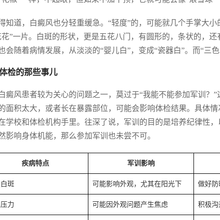
得知道，白癜风也分轻重缓急。“轻度”的，可能就几个手掌大小的
花花”一片。白斑的形状，更是五花八门，有圆形的，条状的，
也会随着病情发展，从淡淡的“婴儿白”，变成“瓷器白”。而“三
体检的那些事儿
白癜风患者较为关心的问题之一，莫过于“我能不能参加军训？
的面积太大，或者长在暴露部位，可能会影响体检结果。具体情
在学校和体检机构手里。往深了说，军训的目的是培养纪律性，
然影响身体机能，那么参加军训也未尝不可。
疾病特点
军训影响
肤白斑
可能影响外观，尤其在阳光下
做好防
理压力
可能因外观问题产生焦虑
积极沟