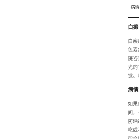
病
白癜
白癜
色素
院咨
光的
觉。
病情
如果
间，
防晒
吃或
能会