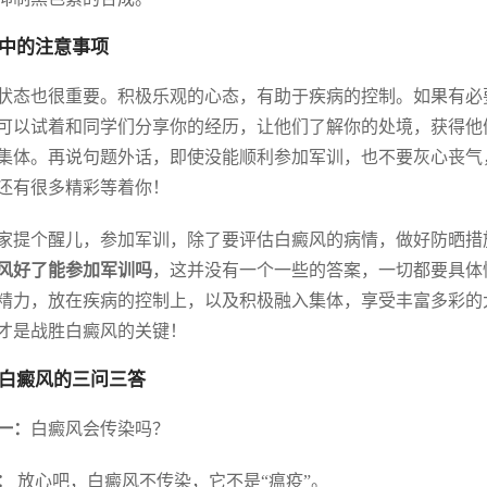
中的注意事项
状态也很重要。积极乐观的心态，有助于疾病的控制。如果有必
可以试着和同学们分享你的经历，让他们了解你的处境，获得他
集体。再说句题外话，即使没能顺利参加军训，也不要灰心丧气
还有很多精彩等着你！
家提个醒儿，参加军训，除了要评估白癜风的病情，做好防晒措
风好了能参加军训吗
，这并没有一个一些的答案，一切都要具体
精力，放在疾病的控制上，以及积极融入集体，享受丰富多彩的
才是战胜白癜风的关键！
白癜风的三问三答
一：
白癜风会传染吗？
：
放心吧，白癜风不传染，它不是“瘟疫”。