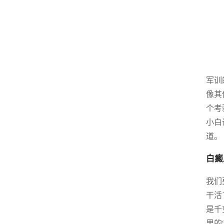
军训
像其
个考
小白
道。
白癜
我们
干活
是千
里的