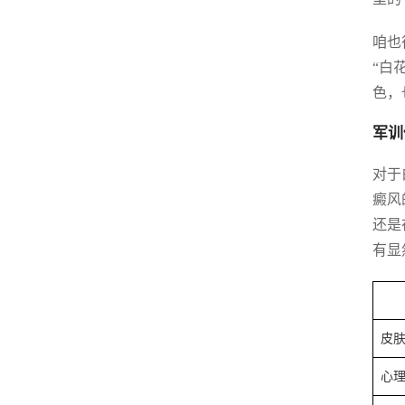
咱也
“白
色，
军训
对于
癜风
还是
有显
皮
心