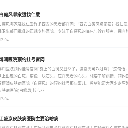
白癜风哪家强找仁爱
白癜风哪家强找仁爱许多西安的患者都在问：“西安白癜风哪家强？找仁爱
经卫生部门批准的正规专科医院，专注于白癜风的临床与诊疗服务，拥有
12-04
博润医院预约挂号官网
博润医院预约挂号官网“身上的白斑又显然了，这夏天可咋过啊？”这句话
肤上出现的白斑，更像一块石头，压在患者的心头。想要了解病情、预约
春博润皮肤病医院（白癜风）的预约挂号那些事儿，希望能帮大家少走弯
皮肤病医院(白癜风)核心业
12-04
江盛京皮肤病医院主要治啥病