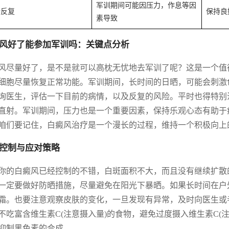
军训期间可能因压力，作息等因
情反复
保持良
素导致
风好了能参加军训吗：关键点分析
风尽量好了，是不是就可以高枕无忧地去军训了呢？这是一个值
细胞尽量恢复正常功能。军训期间，长时间的日晒，可能会刺激
询医生，评估一下目前的病情，以及反复的风险。平时也得特别
直射。军训期间，压力也是一个重要因素，保持乐观心态有助于
咱们要记住，白癜风治疗是一个漫长的过程，维持一个积极向上
控制与应对策略
你的白癜风已经控制的不错，白斑面积不大，而且没有继续扩散
一定要做好防晒措施，尽量避免在阳光下暴晒。如果长时间在户
霜。也要注意观察皮肤的变化，一旦发现有异常，及时向医生或
不吃富含维生素C(注意摄入量)的食物，避免过度摄入维生素C(注
抑制黑色素的合成。