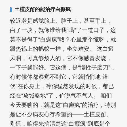
土槿皮酊的能治疗白癫疯
较近老是感觉脸上、脖子上，甚至手上，
白了一块，就像谁给我“噶”了一道口子，这
莫不是得了“白癫疯”咯？心里那个慌呀，就
跟热锅上的蚂蚁一样，坐立难安。 这白癜
风啊，可真够烦人的，它不像感冒发烧，
一下子就能好。它这病，是“慢性子磨刀”，
有时候你都察觉不到它，它就悄悄地“潜
伏”在你身上，等你猛然发现的时候，都已
经在“攻城略地”了，你说气不气人。 咱们
今天要聊的，就是这“白癫疯”的治疗，特别
是让不少病友心存希望的——土槿皮酊。
别慌，咱得先搞清楚这“白癫疯”到底是个