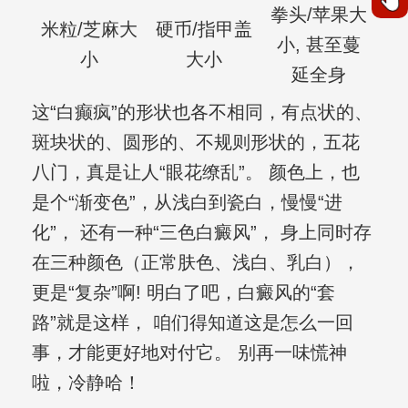
拳头/苹果大
米粒/芝麻大
硬币/指甲盖
小, 甚至蔓
小
大小
延全身
这“白癫疯”的形状也各不相同，有点状的、
斑块状的、圆形的、不规则形状的，五花
八门，真是让人“眼花缭乱”。 颜色上，也
是个“渐变色”，从浅白到瓷白，慢慢“进
化”， 还有一种“三色白癜风”， 身上同时存
在三种颜色（正常肤色、浅白、乳白），
更是“复杂”啊! 明白了吧，白癜风的“套
路”就是这样， 咱们得知道这是怎么一回
事，才能更好地对付它。 别再一味慌神
啦，冷静哈！