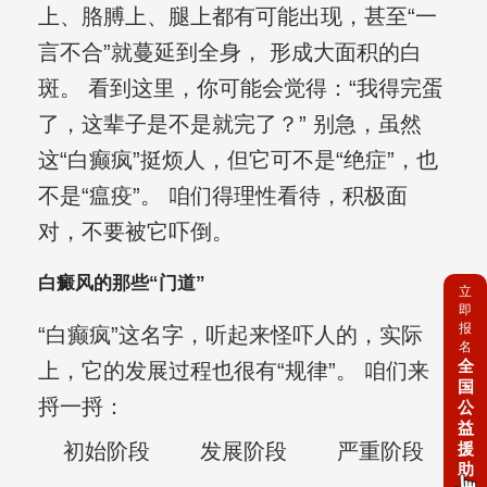
上、胳膊上、腿上都有可能出现，甚至“一
言不合”就蔓延到全身， 形成大面积的白
斑。 看到这里，你可能会觉得：“我得完蛋
了，这辈子是不是就完了？” 别急，虽然
这“白癫疯”挺烦人，但它可不是“绝症”，也
不是“瘟疫”。 咱们得理性看待，积极面
对，不要被它吓倒。
白癜风的那些“门道”
立
即
报
“白癫疯”这名字，听起来怪吓人的，实际
名
全
上，它的发展过程也很有“规律”。 咱们来
国
捋一捋：
公
益
援
初始阶段
发展阶段
严重阶段
助