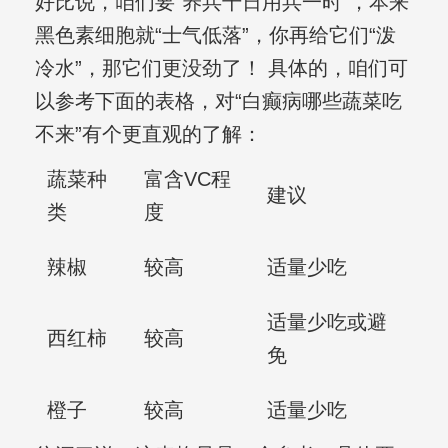
好比说，咱们要“养兵千日用兵一时”，本来
黑色素细胞就“士气低落”，你再给它们“泼
冷水”，那它们更没劲了！ 具体的，咱们可
以参考下面的表格，对“白癫病哪些蔬菜吃
不来”有个更直观的了解：
蔬菜种
富含VC程
建议
类
度
辣椒
较高
适量少吃
适量少吃或避
西红柿
较高
免
橙子
较高
适量少吃