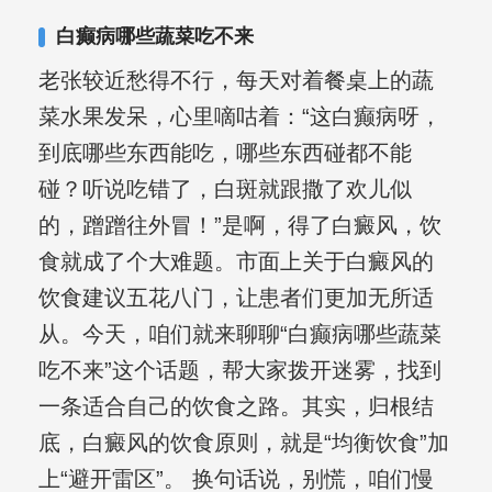
合巩固用药的调理，并对白癜风患者的
白癫病哪些蔬菜吃不来
日常维护、饮食、锻炼等给予综合指
老张较近愁得不行，每天对着餐桌上的蔬
导，全方位帮助患者康复。
菜水果发呆，心里嘀咕着：“这白癫病呀，
到底哪些东西能吃，哪些东西碰都不能
碰？听说吃错了，白斑就跟撒了欢儿似
的，蹭蹭往外冒！”是啊，得了白癜风，饮
食就成了个大难题。市面上关于白癜风的
饮食建议五花八门，让患者们更加无所适
从。今天，咱们就来聊聊“白癫病哪些蔬菜
吃不来”这个话题，帮大家拨开迷雾，找到
一条适合自己的饮食之路。其实，归根结
底，白癜风的饮食原则，就是“均衡饮食”加
上“避开雷区”。 换句话说，别慌，咱们慢