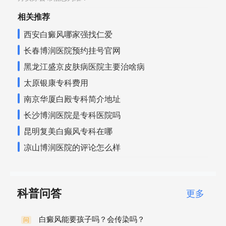
相关推荐
西安白癜风哪家强找仁爱
长春博润医院预约挂号官网
黑龙江盛京皮肤病医院主要治啥病
太原银康专科费用
南京华厦白殿专科简介地址
长沙博润医院是专科医院吗
昆明复美白癫风专科在哪
凉山博润医院的评论怎么样
科普问答
更多
白癜风能要孩子吗？会传染吗？
问