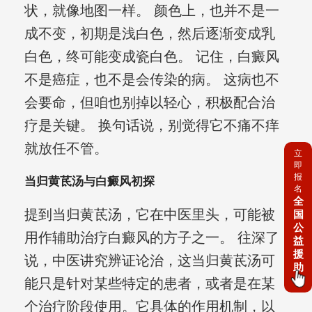
状，就像地图一样。 颜色上，也并不是一
成不变，初期是浅白色，然后逐渐变成乳
白色，终可能变成瓷白色。 记住，白癜风
不是癌症，也不是会传染的病。 这病也不
会要命，但咱也别掉以轻心，积极配合治
疗是关键。 换句话说，别觉得它不痛不痒
就放任不管。
立
即
报
当归黄茋汤与白癜风初探
名
全
提到当归黄茋汤，它在中医里头，可能被
国
公
用作辅助治疗白癜风的方子之一。 往深了
益
援
说，中医讲究辨证论治，这当归黄茋汤可
助
能只是针对某些特定的患者，或者是在某
个治疗阶段使用。它具体的作用机制，以