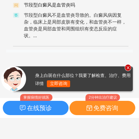
节段型白癜风是血管炎吗
问
节段型白癜风不是血管炎导致的。白癜风病因复
答
杂，临床上是局部皮肤有变化，和血管炎不一样，
血管炎是局部血管和周围组织有变态反应的症
状。...
身上白斑在什么部位？我要了解检查、治疗、费用
详情
立即咨询
掌握病情好就医
2分钟出治疗建议
在线预诊
免费咨询
首页
|
药品指南
|
FAQ问题
Copyright © 2026
白癜风之家网
版权所有
鲁ICP备14010760号-3