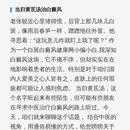
当归黄茋汤治白癜风
老张较近心里堵得慌，后背上那几块儿白
斑，像雨后春笋一样，蹭蹭地往外冒。他
寻思着：“这玩意儿咋就盯上我了呢？” 作
为一个白斑白癜风健康网小编小白,我深知
白癜风这病，它不痛不痒，但却实实在在
地影响着患者的生活。特别是对于咱们国
内人爱美之心人皆有之，皮肤上的任何瑕
疵都可能让人感到焦虑。 当归黄茋汤，这
个名字听起来有些陌生，但可能有些朋友
在寻求中医治疗白癜风的路上听过。今
天，咱们就来聊聊这个话题， 结合中医的
视角，用通俗易懂的方式，给您唠唠关于