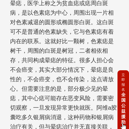
晕痣，医学上称之为贫血痣或痣周白斑
病，是以色素痣为中心，周围出现一片相
对色素减退的圆形或椭圆形白斑。这白斑
可不是普通的色素缺失，它与色素痣有着
内在的联系。这就好比一颗树，色素痣是
树干，周围的白斑是树冠，二者相依相
存，共同构成晕痣的特征。很多人担心会
不会癌变，其实大部分情况下，晕痣是良
立
性的，不会癌变，也不会传染，这点请放
即
报
心。但需要注意的是，部分极少见的晕
名
全
痣，其中心痣可能存在恶变风险，需要密
国
公
切观察，一旦发现异常更快就医。阿维a胶
益
援
囊吃多久银屑病消退，这种药物和银屑病
助
治疗有关，但与晕痣治疗并无直接关联，