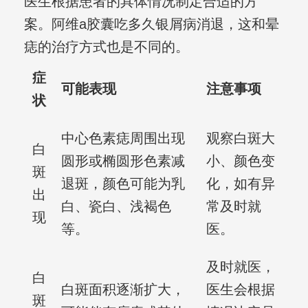
医生根据患者的具体情况制定合适的方
案。阿维a胶囊吃多久银屑病消退，这和晕
痣的治疗方式也是不同的。
症
可能表现
注意事项
状
中心色素痣周围出现
观察白斑大
白
圆形或椭圆形色素减
小、颜色变
斑
退斑，颜色可能为乳
化，如有异
出
白、瓷白、浅褐色
常及时就
现
等。
医。
及时就医，
白
白斑面积逐渐扩大，
医生会根据
斑