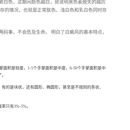
瓷白色，这期间颜色越白，就说明黑色素脱失的越厉
并存的情况，也就是正常肤色、浅白色和乳白色同时存
两码事，不会危及生命。 明白了白癜风的基本特点，
掌面积是轻度，1-5个手掌面积是中度，6-50个手掌面积是中
了。
，有的是块状，还有圆形、椭圆形，甚至是不规则的条状、
率只有3%-5%。