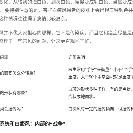
变化，从较初的浅白色，到灰白色，慢慢变成乳白色，当然变成
。 要特别注意的是，有些白癜风患者的皮肤上会出现三种颜色
这种情况往往提示病情比较复杂。
风并不像大家担心的那样，它不是传染病，而且它和癌症尽量是
整理了一些常见的问题，让您更直观地了解：
问题
详细说明
医生常用“手掌”来衡量：小于1个手
的面积怎么分轻重？
重度，大于50个手掌面积就是重度
白斑的形状多种多样，有的是点状
的形状有哪些？
片状或地图状。
风会遗传吗？
白癜风有一定的遗传倾向，但遗传概
系统和白癜风：内部的“战争”