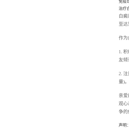
免疫
治疗
白癜
至达
作为
1.
友倾
2.
量)
亲爱
观心
争的
声明