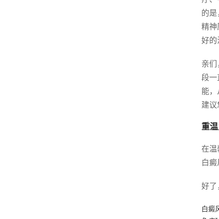
的是
精神
好的
亲们
段一
能，
建议
重温
在温
白癜
好了
白癜