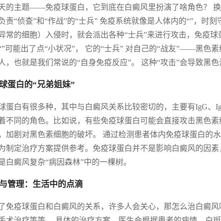
天的主题——免疫球蛋白，它到底在白癜风里扮演了啥角色？ 
负责“侦查”和“作战”的“士兵” 免疫系统就像是人体内的“”，时
异常的细胞）入侵时，就会派出各种“士兵”来进行攻击，免疫球
“”可能出了点“小状况”， 它的“士兵” 对自己的“战友”——黑
人，也就是我们常说的“自身免疫反应”。 这种“攻击”会导致黑
球蛋白的“兄弟姐妹”
球蛋白有很多种，其中与白癜风关系比较密切的，主要有IgG、Ig
着不同的角色。比如说，有些免疫球蛋白可能会直接攻击黑色素
，加剧对黑色素细胞的破坏。 通过检测患者体内免疫球蛋白的
为制定治疗方案提供参考。免疫球蛋白并不是影响白癜风的因素，
是白癜风复杂“病因森林”中的一棵树。
与管理：生活中的点滴
了免疫球蛋白和白癜风的关系，许多人会关心，那怎么治白癜风
手术治疗等等。 具体的治疗方案，医生会根据患者的病情、白斑