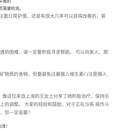
平衡的
否需要检测。
注重日常护理，还是有很大几率可以获得改善的，甚
面遇到困难，请一定要积极寻求帮助。 可以向家人、朋
和矿物质的食物，但要避免过量摄入维生素C(注意摄入
， 像这位来自上海的王女士分享了她积极治疗、保持乐
上的调整。 大家的经验和鼓励，对于正在与疾 病作斗
合，您一定会赢！
为准！