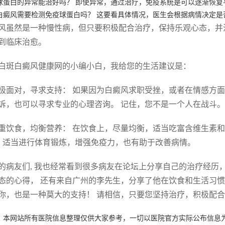
球蛋白的异常能治好吗？ 即使异常，通过治疗，免疫系统是可以逐渐恢复
白癜风需要检测免疫球蛋白吗？ 这要看具体情况，医生会根据病情决定是
风虽然是一种慢性病，但只要积极配合治疗，保持乐观心态，并
到临床治愈。
白斑白癜风健康网的小编小白，我给您的生活建议是：
 积极面对，寻求支持： 如果因为白癜风求职受挫，或者在情感方
诉，也可以寻求专业的心理咨询。 记住，您不是一个人在战斗。
 注重饮食，均衡营养： 在饮食上，尽量均衡，适当吃富含维生素
。 适当进行体育锻炼，增强免疫力，也有助于改善病情。
的病友们, 我也经常看到很多病友在论坛上分享自己的治疗经历
态的心得， 还有来自广州的李先生，分享了他在饮食和生活习惯
你，也是一种莫大的支持！ 请相信，只要您坚持治疗，积极配
：本网站所有医院信息整理仅供大家参考，一切以医院官方实际公布信息