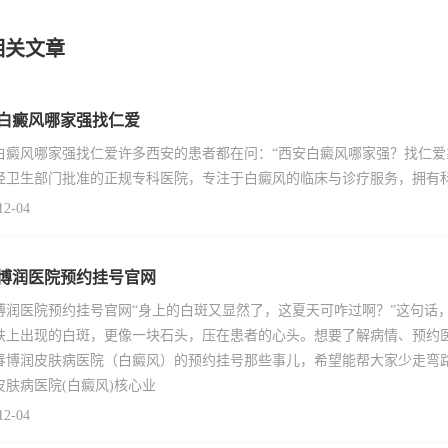
相关文章
白癜风哪家强找仁爱
白癜风哪家强找仁爱许多西安的患者都在问：“西安白癜风哪家强？找仁爱
经卫生部门批准的正规专科医院，专注于白癜风的临床与诊疗服务，拥有
12-04
博润医院预约挂号官网
博润医院预约挂号官网“身上的白斑又显然了，这夏天可咋过啊？”这句话
肤上出现的白斑，更像一块石头，压在患者的心头。想要了解病情、预约
春博润皮肤病医院（白癜风）的预约挂号那些事儿，希望能帮大家少走弯
皮肤病医院(白癜风)核心业
12-04