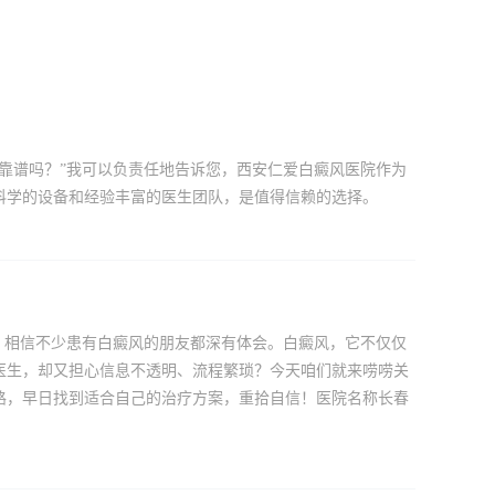
靠谱吗？”我可以负责任地告诉您，西安仁爱白癜风医院作为
科学的设备和经验丰富的医生团队，是值得信赖的选择。
，相信不少患有白癜风的朋友都深有体会。白癜风，它不仅仅
医生，却又担心信息不透明、流程繁琐？今天咱们就来唠唠关
路，早日找到适合自己的治疗方案，重拾自信！医院名称长春