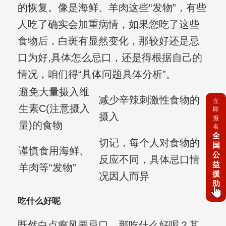
的恢复。像是海鲜、羊肉这些“发物”，有些
人吃了确实会加重病情，如果您吃了这些
食物后，白斑有显然变化，那较好还是忌
口为好,具体怎么忌口，还是得根据自己的
情况，咱们得“具体问题具体分析”。
避免大量摄入维
减少辛辣刺激性食物的
立
生素C(注意摄入
即
摄入
报
量)的食物
名
全
切记，每个人对食物的
国
谨慎食用海鲜、
公
反应不同，具体忌口情
益
羊肉等“发物”
援
况因人而异
助
吃什么好呢
既然白点癫风要忌口，那吃什么好呢？其