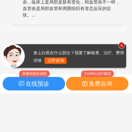
杂，临床上是局部皮肤有变化，和血管炎不一样，
血管炎是局部血管和周围组织有变态反应的症
状。...
身上白斑在什么部位？我要了解检查、治疗、费用
详情
立即咨询
掌握病情好就医
2分钟出治疗建议
在线预诊
免费咨询
首页
|
药品指南
|
FAQ问题
Copyright © 2026
白癜风之家网
版权所有
鲁ICP备14010760号-3
声明：本站内容仅供参考，不作为诊断及医疗依据；部分文字及图
片均来自于网络，如侵犯到您的权益，请及时联系我们进行处理，
联系邮箱：skinhealth#foxmail.com（#改为@）。