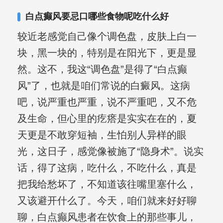
复发期;临床运用中医的辨证施治，理法
白点癫风要忌口哪些食物呢吃什么好
方药，综合治疗方面，建树颇丰。
较近老感觉自己像个调色盘，皮肤上白一
块，黑一块的，特别是在阳光下，更是显
然。这不，我这“调色盘”是得了“白点癫
风”了，也就是咱们常说的白癜风。这病
吧，说严重也严重，说不严重吧，又不危
及生命，但心里的疙瘩是实实在在的，夏
天更是不敢穿短袖，生怕别人异样的眼
光，这日子，感觉像被施了“隐身术”。说实
话，得了这病，吃什么，不吃什么，真是
把我给愁坏了，不知道该往嘴里塞什么，
又该避开什么了。今天，咱们就来好好聊
聊，白点癫风患者在饮食上的那些事儿，