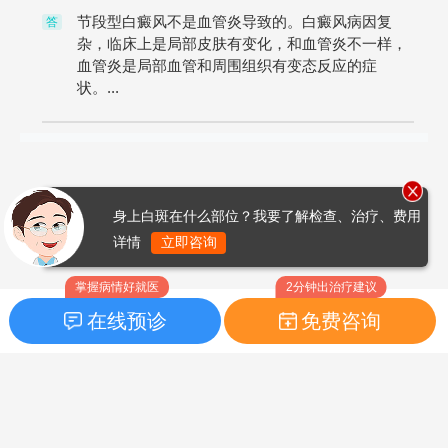
节段型白癜风不是血管炎导致的。白癜风病因复
答
杂，临床上是局部皮肤有变化，和血管炎不一样，
血管炎是局部血管和周围组织有变态反应的症
状。...
身上白斑在什么部位？我要了解检查、治疗、费用
详情
立即咨询
掌握病情好就医
2分钟出治疗建议
在线预诊
免费咨询
首页
|
药品指南
|
FAQ问题
Copyright © 2026
白癜风之家网
版权所有
鲁ICP备14010760号-3
声明：本站内容仅供参考，不作为诊断及医疗依据；部分文字及图