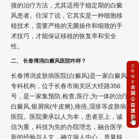
接的治疗方法，尤其适用于稳定期的白癜
风患者。往深了说，它其实是一种细胞移
植技术，需要严格的无菌操作和细致的手
术技巧，才能保证移植的恢复率和安全
性。
二、 长春博润白癜风医院咋样？
立
即
长春博润皮肤病医院(白癜风)是一家白癜风
报
名
专科机构，位于长春市南关区大经路356
全
国
号，是一家集预防,检查,医疗,为一体的治疗
公
益
白癜风,银屑病(牛皮癣),痤疮,湿疹等皮肤病
援
医院。医院秉承以人为本，患者至上，诚
助
信为重，科技为先的办院理念，融合医学
新的经验与人文，确立病人中心，质量核