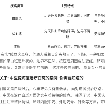
疾病类型
主要特点
后天色素脱失，边界清晰，可扩
自身免
白癜风
散
率，不
先天性血管功能障碍，边界不清
贫血痣
无需特
晰
体癣
真菌感染，瘙痒，界限模糊
抗真菌
斑家族”成员这么多，普通人看着肯定头都大了。 别慌，一般如
而如果白斑是片状的，边界不显然，按压后周围皮肤变红，那可
去医院，寻求专业医生的帮助。 这才是较靠谱的， 毕竟专业的
关于“中医倪海厦治疗白斑的案例”你需要知道的
们确定是白癜风后，心里难免会有些低落。 面对这漫漫治疗路，
，中医在治疗白斑方面确实有着独特的优点。 往深了说，中医认
往往注重整体调理，通过内服中药、外用药膏、针灸等方法，来