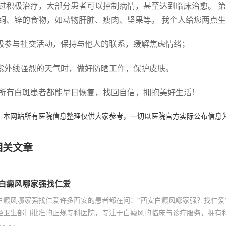
过积极治疗，大部分患者可以控制病情，甚至达到临床治愈。 
铜、锌的食物，如动物肝脏、瘦肉、坚果等。 我个人给您两点
积极参与社交活动，保持与他人的联系，缓解焦虑情绪；
在紫外线强烈的天气时，做好防晒工作，保护皮肤。
所有白斑患者都能早日恢复，找回自信，拥抱美好生活！
：本网站所有医院信息整理仅供大家参考，一切以医院官方实际公布信息
相关文章
白癜风哪家强找仁爱
白癜风哪家强找仁爱许多西安的患者都在问：“西安白癜风哪家强？找仁爱
经卫生部门批准的正规专科医院，专注于白癜风的临床与诊疗服务，拥有