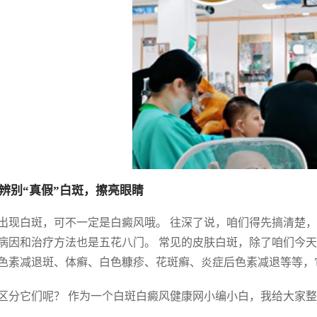
辨别“真假”白斑，擦亮眼睛
出现白斑，可不一定是白癜风哦。 往深了说，咱们得先搞清楚，
病因和治疗方法也是五花八门。 常见的皮肤白斑，除了咱们今
色素减退斑、体癣、白色糠疹、花斑癣、炎症后色素减退等等，
区分它们呢？ 作为一个白斑白癜风健康网小编小白，我给大家