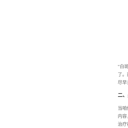
“白
了。
尽早
二、
当咱
内容
治疗