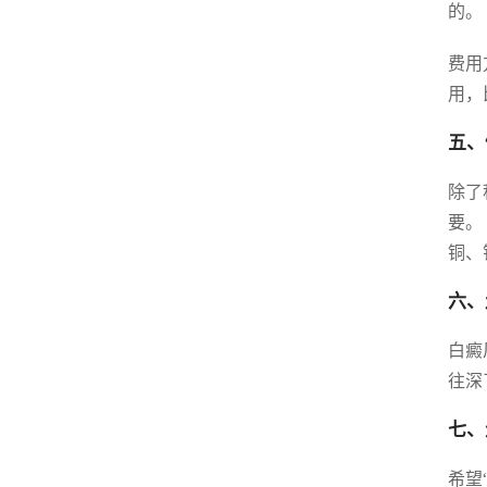
的。
费用
用，
五、
除了
要。
铜、
六、
白癜
往深
七、
希望