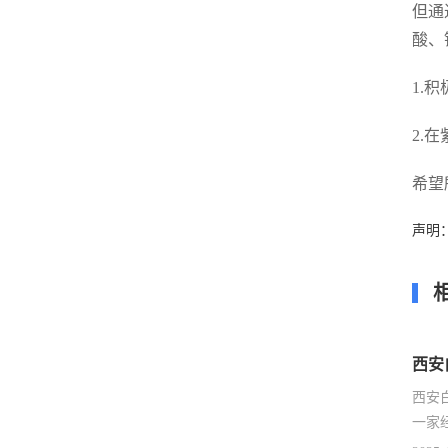
但通
酸、
1.
2.
希望
声明
西安
西安
一家