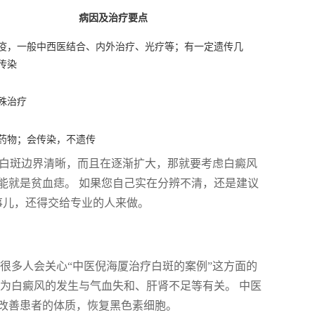
病因及治疗要点
疫，一般中西医结合、内外治疗、光疗等；有一定遗传几
传染
殊治疗
药物；会传染，不遗传
果白斑边界清晰，而且在逐渐扩大，那就要考虑白癜风
能就是贫血痣。 如果您自己实在分辨不清，还是建议
事儿，还得交给专业的人来做。
很多人会关心“中医倪海厦治疗白斑的案例”这方面的
为白癜风的发生与气血失和、肝肾不足等有关。 中医
改善患者的体质，恢复黑色素细胞。