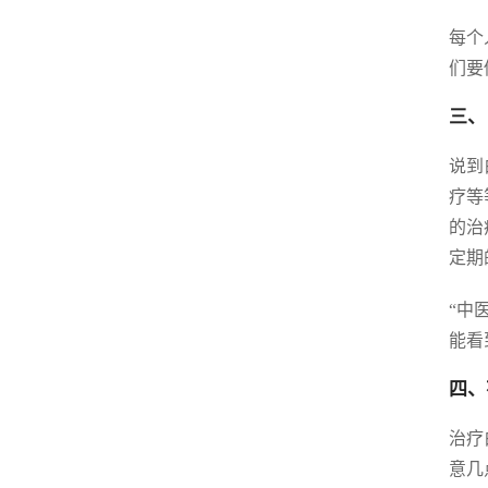
每个
们要
三、
说到
疗等
的治
定期
“中
能看
四、
治疗
意几