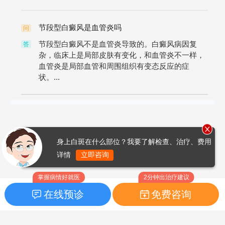
节段型白癜风是血管炎吗
问
节段型白癜风不是血管炎导致的。白癜风病因复
答
杂，临床上是局部皮肤有变化，和血管炎不一样，
血管炎是局部血管和周围组织有变态反应的症
状。...
身上白斑在什么部位？我要了解检查、治疗、费用
详情
立即咨询
掌握病情好就医
2分钟出治疗建议
在线预诊
免费咨询
首页
|
药品指南
|
FAQ问题