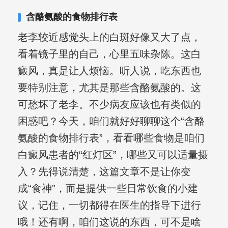
复发期;临床运用中医的辨证施治，理法
含酪氨酸的食物排行表
方药，综合治疗方面，建树颇丰。
老李较近感觉头上的白斑好像又大了点，
看着镜子里的自己，心里五味杂陈。这白
癜风，真是让人烦恼。听人说，吃东西也
要特别注意，尤其是那些含酪氨酸的。这
可愁坏了老李。不少病友应该也有类似的
困惑吧？今天，咱们就好好聊聊这个“含酪
氨酸的食物排行表”，看看哪些食物是咱们
白癜风患者的“红灯区”，哪些又可以适量摄
入？先得说清楚，这篇文章不是让你变
成“食神”，而是提供一些日常饮食的小建
议，记住，一切都得在医生的指导下进行
哦！还有啊，咱们这说的东西，可不是啥