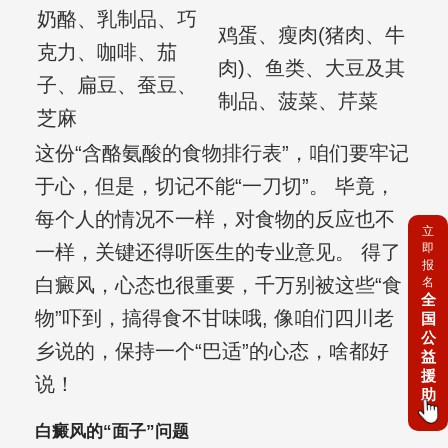
奶酪、乳制品、巧
鸡蛋、瘦肉(猪肉、牛
克力、咖啡、茄
肉)、鱼类、大豆及其
子、扁豆、蚕豆、
制品、菠菜、芹菜
芝麻
这份“含酪氨酸的食物排行表”，咱们要牢记
于心，但是，切记不能“一刀切”。 毕竟，
每个人的情况不一样，对食物的反应也不
立
一样，关键还得听医生的专业意见。 得了
即
报
白癜风，心态也很重要，千万别被这些“食
名
全
物”吓到，搞得食不甘味哦, 像咱们四川老
国
公
乡说的，保持一个“巴适”的心态，啥都好
益
援
说！
助
白癜风的“面子”问题