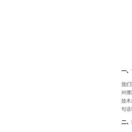
一、
我们
州博
技术
句话
二、