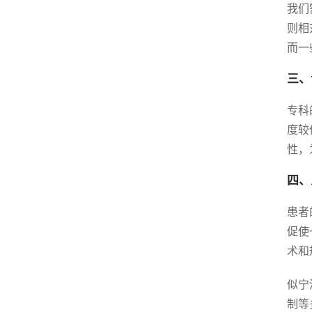
我们
则相
而一
三、
专科
度较
性，
四、
患者
促使
术和
似宁
制等