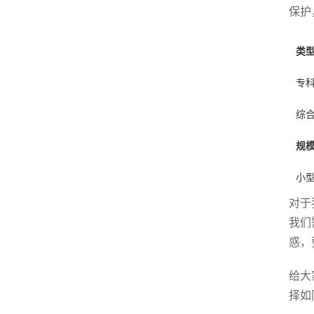
保护
类
专
综
规
小
对于
我们
惑，
给大
择如