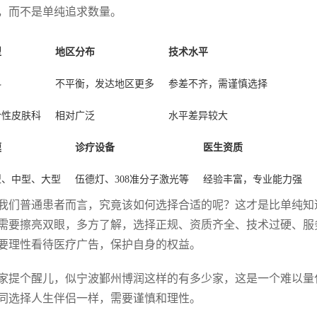
，而不是单纯追求数量。
型
地区分布
技术水平
科
不平衡，发达地区更多
参差不齐，需谨慎选择
合性皮肤科
相对广泛
水平差异较大
模
诊疗设备
医生资质
型、中型、大型
伍德灯、308准分子激光等
经验丰富，专业能力强
我们普通患者而言，究竟该如何选择合适的呢？这才是比单纯知
需要擦亮双眼，多方了解，选择正规、资质齐全、技术过硬、服
要理性看待医疗广告，保护自身的权益。
家提个醒儿，似宁波鄞州博润这样的有多少家，这是一个难以量
同选择人生伴侣一样，需要谨慎和理性。