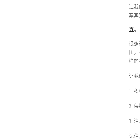
让我
案其
五、
很多
围。
样的
让我
1.
2.
3.
记住