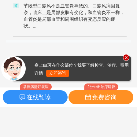
节段型白癜风不是血管炎导致的。白癜风病因复
答
杂，临床上是局部皮肤有变化，和血管炎不一样，
血管炎是局部血管和周围组织有变态反应的症
状。...
身上白斑在什么部位？我要了解检查、治疗、费用
详情
立即咨询
掌握病情好就医
2分钟出治疗建议
在线预诊
免费咨询
首页
|
药品指南
|
FAQ问题
Copyright © 2026
白癜风之家网
版权所有
鲁ICP备14010760号-3
声明：本站内容仅供参考，不作为诊断及医疗依据；部分文字及图