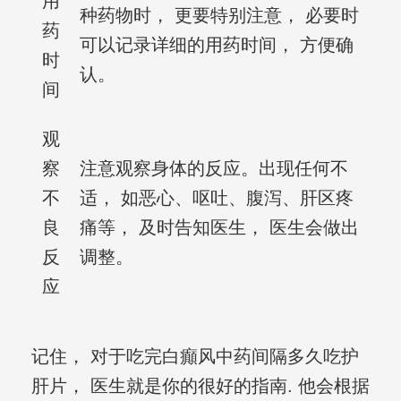
用
种药物时， 更要特别注意， 必要时
药
可以记录详细的用药时间， 方便确
时
认。
间
观
察
注意观察身体的反应。出现任何不
不
适， 如恶心、呕吐、腹泻、肝区疼
良
痛等， 及时告知医生， 医生会做出
反
调整。
应
记住， 对于吃完白癲风中药间隔多久吃护
肝片， 医生就是你的很好的指南. 他会根据