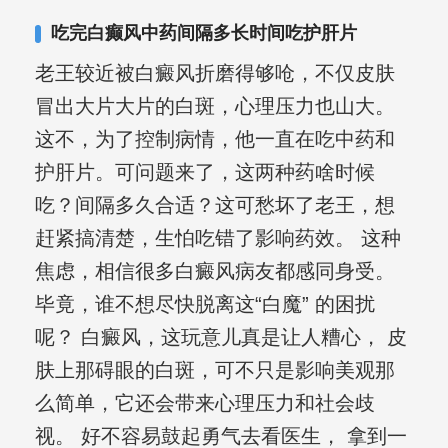
其对女性银屑病、顽固性银屑病、全身
吃完白癫风中药间隔多长时间吃护肝片
大面积、手脚部银屑病的治疗有丰富经
老王较近被白癜风折磨得够呛，不仅皮肤
验。
冒出大片大片的白斑，心理压力也山大。
这不，为了控制病情，他一直在吃中药和
护肝片。可问题来了，这两种药啥时候
吃？间隔多久合适？这可愁坏了老王，想
赶紧搞清楚，生怕吃错了影响药效。 这种
焦虑，相信很多白癜风病友都感同身受。
毕竟，谁不想尽快脱离这“白魔” 的困扰
呢？ 白癜风，这玩意儿真是让人糟心， 皮
肤上那碍眼的白斑，可不只是影响美观那
么简单，它还会带来心理压力和社会歧
视。 好不容易鼓起勇气去看医生， 拿到一