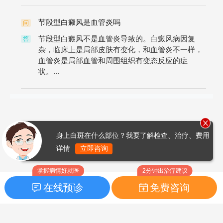
节段型白癜风是血管炎吗
问
节段型白癜风不是血管炎导致的。白癜风病因复
答
杂，临床上是局部皮肤有变化，和血管炎不一样，
血管炎是局部血管和周围组织有变态反应的症
状。...
身上白斑在什么部位？我要了解检查、治疗、费用
详情
立即咨询
掌握病情好就医
2分钟出治疗建议
在线预诊
免费咨询
首页
|
药品指南
|
FAQ问题