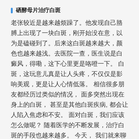
合巩固用药的调理，并对白癜风患者的
硒酵母片治疗白斑
日常维护、饮食、锻炼等给予综合指
老张较近是越来越烦躁了。他发现自己胳
导，全方位帮助患者康复。
膊上出现了一块白斑，刚开始没在意，以
为是磕碰到了。后来这白斑越来越大，颜
色也越来越浅。去医院一查，医生说是白
癜风，得嘞，这下心里更是咯噔一下。 白
斑，这玩意儿真是让人头疼，不仅仅是影
响美观，更是让人心情低落。 相信很多朋
友都经历过类似的情况， 面多突然出现在
身上的白斑， 甚至是其他白斑疾病, 都会让
人陷入焦虑和不安。 面对白斑，我们应该
怎么做呢？ 随着医学的不断发展，治疗白
斑的手段也越来越多。 今天， 我们就来聊