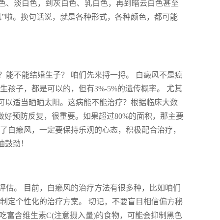
色、淡白色，到灰白色、乳白色，再到暗云白色甚至
风”啦。换句话说，就是各种形式，各种颜色，都可能
能不能结婚生子？ 咱们先来捋一捋。 白癜风不是癌
孩子，都是可以的，但有3%-5%的遗传概率。 尤其
季可以适当晒晒太阳。这病能不能治疗？根据临床大数
做好预防反复，很重要。如果超过80%的面积，那主要
得了白癞风，一定要保持乐观的心态，积极配合治疗，
油鼓劲！
评估。 目前，白癞风的治疗方法有很多种，比如咱们
制定个性化的治疗方案。 切记，不要盲目相信偏方秘
吃富含维生素C(注意摄入量)的食物，可能会抑制黑色