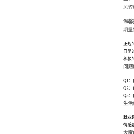
风较
温馨
期坚
正规
日常
积极
问题
Q1
Q2
Q3
生活
就业
情感
大家