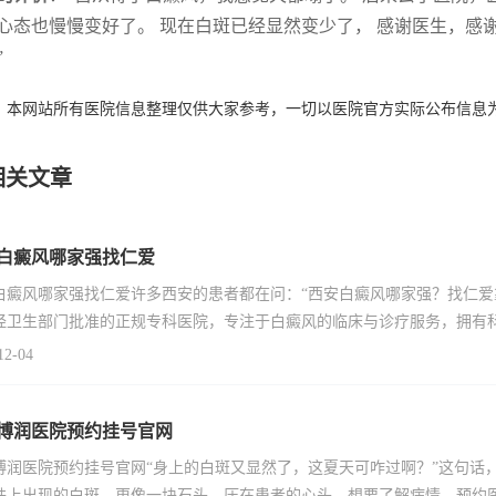
心态也慢慢变好了。 现在白斑已经显然变少了， 感谢医生，感
”
：本网站所有医院信息整理仅供大家参考，一切以医院官方实际公布信息
相关文章
白癜风哪家强找仁爱
白癜风哪家强找仁爱许多西安的患者都在问：“西安白癜风哪家强？找仁爱
经卫生部门批准的正规专科医院，专注于白癜风的临床与诊疗服务，拥有
12-04
博润医院预约挂号官网
博润医院预约挂号官网“身上的白斑又显然了，这夏天可咋过啊？”这句话
肤上出现的白斑，更像一块石头，压在患者的心头。想要了解病情、预约