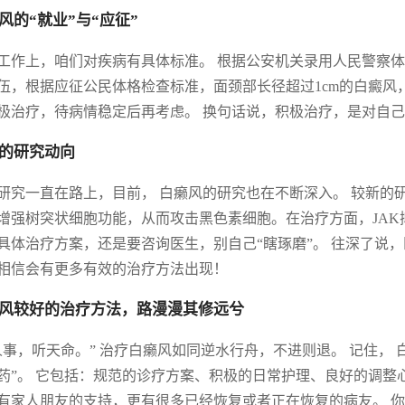
风的“就业”与“应征”
工作上，咱们对疾病有具体标准。 根据公安机关录用人民警察体
伍，根据应征公民体格检查标准，面颈部长径超过1cm的白癜
极治疗，待病情稳定后再考虑。 换句话说，积极治疗，是对自
的研究动向
研究一直在路上，目前， 白癞风的研究也在不断深入。 较新的研
增强树突状细胞功能，从而攻击黑色素细胞。在治疗方面，JA
具体治疗方案，还是要咨询医生，别自己“瞎琢磨”。 往深了说
相信会有更多有效的治疗方法出现！
风较好的治疗方法，路漫漫其修远兮
人事，听天命。” 治疗白癞风如同逆水行舟，不进则退。 记住，
药”。 它包括：规范的诊疗方案、积极的日常护理、良好的调整
有家人朋友的支持，更有很多已经恢复或者正在恢复的病友。 你