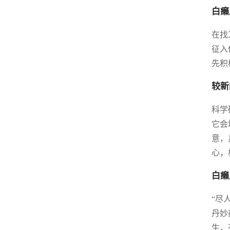
白癞
在找
征入
先积
较新
科学
它会
意，
心，
白癞
“尽
丹妙
生，