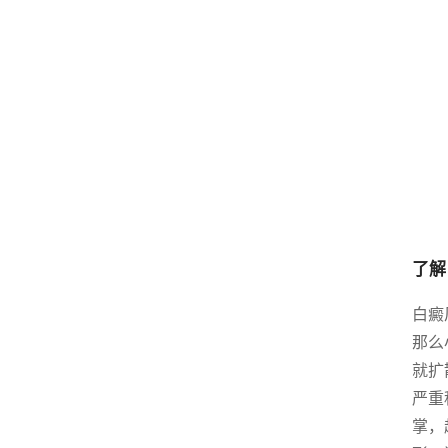
了解
白癜
那么
就扩
严重
掌，