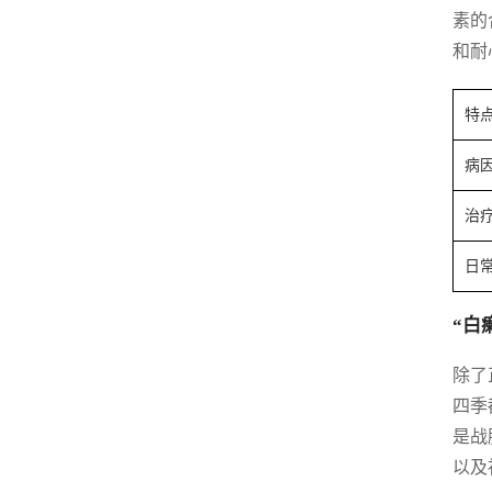
素的
和耐
特
病
治
日
“白
除了
四季
是战
以及