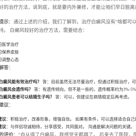
好的治疗方法，说到底，就是要内外兼修，才能让咱们早日脱离
提示
：通过上述的介绍，我们了解到，治疗白癞风没有“啥都可以
持。 白癞风较好的治疗方法，需要结合：
的医学治疗
的保养皮肤
的调整心态
解答
：
：白癜风能有效治疗吗？
答：目前虽然无法尽量治疗，但通过积极治疗，可
：白癜风会遗传吗？
答：有遗传倾向，但不是一些的，遗传概率约为3%-5
：白癜风患者可以结婚生子吗？
答：可以，但建议在病情稳定后再考虑。
建议
：
建议
：积极治疗，改善形象，增强自信。 如果有条件，可以选择适合自己
建议
：与伴侣坦诚相待，分享感受，共同面对。 沟通是解决问题的关键。
的评价
：“自从得了白癞风，我感觉天都塌了。 后来去了医院，