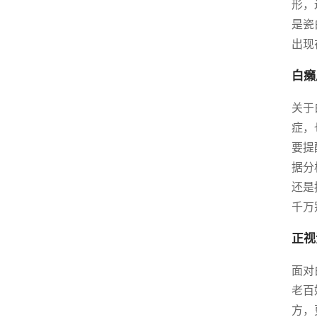
形，
是瓷
出现
白癞
关于
症，
要提
据分
还是
千万
正视
面对
老百
方，