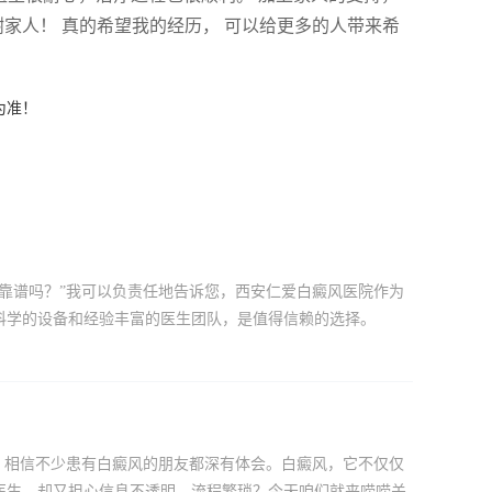
谢家人！ 真的希望我的经历， 可以给更多的人带来希
为准！
靠谱吗？”我可以负责任地告诉您，西安仁爱白癜风医院作为
科学的设备和经验丰富的医生团队，是值得信赖的选择。
，相信不少患有白癜风的朋友都深有体会。白癜风，它不仅仅
医生，却又担心信息不透明、流程繁琐？今天咱们就来唠唠关