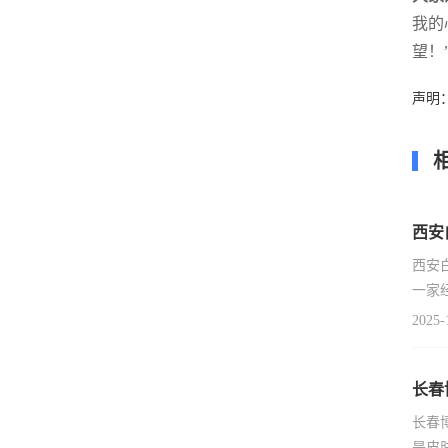
我的
望！
声明
西安
西安
一家
2025-
长春
长春
是皮