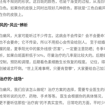
还有不规则的形状。这白斑的颜色，也是个渐变的过程，从浅白
白色。如果你的皮肤上同时出现好几种颜色，那就是“三色白癜
在你的皮肤上。
风的“风云”辨析
白癞风，大家可能听过不少传言。这病会不会传染？会不会要命？
也不会要命；它不传染，所以不用担心会传染给别人。 至于结婚生
醒的是，夏季阳光中的紫外线很“厉害”，一定要注意防晒；冬
析，如果白斑面积低于50%，尽量治疗的几率是比较大的。后期
控制，预防和调理，后期看色素细胞生长恢复的程度。 记住，
别被谣言吓倒。“世上无难事啊，只要肯登攀”，大家要给自己加
治疗的“战场”
白癞风，我们应该怎么做呢？治疗方案的选择，需要专业医生的
姓常听说的光疗、药物、手术等等。 医生会根据你的具体情况，
更不要听信那些“治疗病”的不真实宣传。 日常吃的方面，平时少