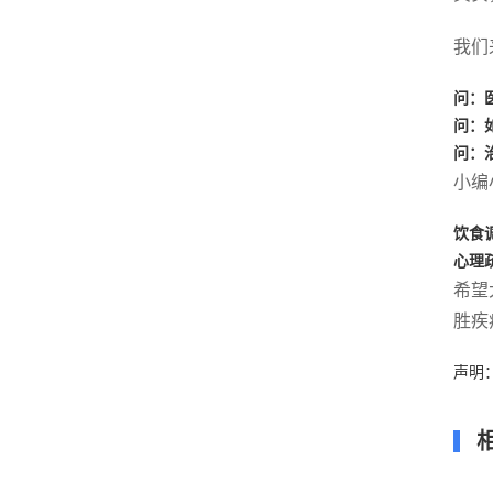
我们
问：
问：
问：
小编
饮食
心理
希望
胜疾
声明