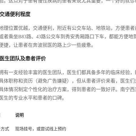
验。这点对于患有慢性疾病的患者来说尤其重要，一个好的就诊
交通便利程度
地理位置优越，交通便利，附近有公交车站、地铁站，方便患者前
或者乘坐B83路、43路公交车到秀安秀厢路口下车，都能方便
便捷，让患者在奔波就医的路上少一些疲惫。
医生团队及患者评价
拥有一支经验丰富的医生团队，医生们都具备多年的临床经验，
具体职称和资历（避免广告嫌疑），但从患者评价来看，医生们
具体情况制定个性化的治疗方案，得到患者的一致好评。南宁西
医生的专业水平和患者的口碑。
目
说明
号方式
现场挂号，或尝试线上预约