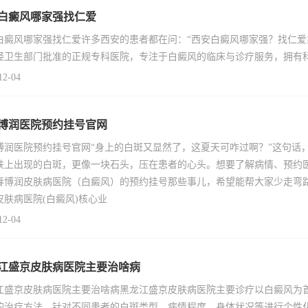
白癜风哪家强找仁爱
白癜风哪家强找仁爱许多西安的患者都在问：“西安白癜风哪家强？找仁爱
经卫生部门批准的正规专科医院，专注于白癜风的临床与诊疗服务，拥有
12-04
博润医院预约挂号官网
博润医院预约挂号官网“身上的白斑又显然了，这夏天可咋过啊？”这句话
肤上出现的白斑，更像一块石头，压在患者的心头。想要了解病情、预约
春博润皮肤病医院（白癜风）的预约挂号那些事儿，希望能帮大家少走弯
皮肤病医院(白癜风)核心业
12-04
江盛京皮肤病医院主要治啥病
江盛京皮肤病医院主要治啥病黑龙江盛京皮肤病医院主要诊疗以白癜风为
的治疗方法，针对不同患者的白斑类型、病情程度、身体状况等进行个性