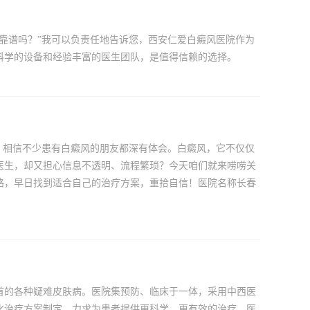
靠谱吗？”我可以负责任地告诉您，西安仁爱白癜风医院作为
科学的设备和经验丰富的医生团队，是值得信赖的选择。
，相信不少患有白癜风的朋友都深有体会。白癜风，它不仅仅
医生，却又担心信息不透明、流程繁琐？今天咱们就来唠唠关
路，早日找到适合自己的治疗方案，重拾自信！医院名称长春
首的各种疑难皮肤病。医院集预防、临床于一体，采用中西医
化治疗方案制定，力求为患者提供更科学、更有效的治疗。医