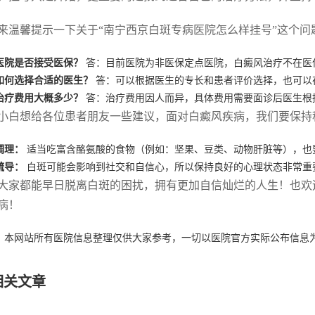
来温馨提示一下关于“南宁西京白斑专病医院怎么样挂号”这个问
医院是否接受医保？
答：目前医院为非医保定点医院，白癜风治疗不在医
如何选择合适的医生？
答：可以根据医生的专长和患者评价选择，也可以
治疗费用大概多少？
答：治疗费用因人而异，具体费用需要面诊后医生根
小白想给各位患者朋友一些建议，面对白癜风疾病，我们要保持
调理：
适当吃富含酪氨酸的食物（例如：坚果、豆类、动物肝脏等），也
疏导：
白斑可能会影响到社交和自信心，所以保持良好的心理状态非常重
大家都能早日脱离白斑的困扰，拥有更加自信灿烂的人生！也欢
病！
：本网站所有医院信息整理仅供大家参考，一切以医院官方实际公布信息
相关文章