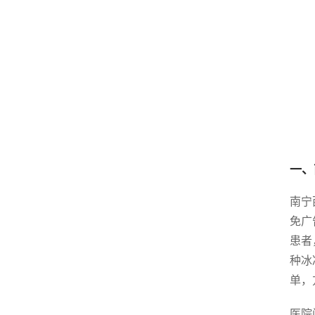
一、
南宁
免广
患者
种冰
单，
医院