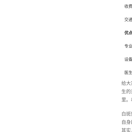
收
交
优
专
设
医
给大
生的
里。
白斑
自身
其实