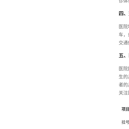
诊体
四、
医院
车，
交通
五、
医院
生的
者的
关注
项
挂