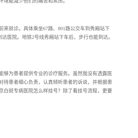
环境能减少他们的痛苦和焦虑。
来就诊。具体乘坐67路、801路公交车到秀厢站下
地到达医院。地铁2号线秀厢站下车后，步行也能到达。
能够为患者提供专业的诊疗服务。虽然我没有透露医
对待患者细心负责，认真倾听患者的诉说，并根据患
京白斑专病医院怎么样挂号？除了看挂号流程，更要