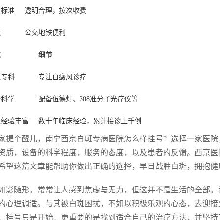
费标准
透明合理，按次收费
通
公交地铁便利
点
细节
业专科
专注白癜风诊疗
备科学
配备伍德灯、308准分子光疗仪等
生经验丰富
数十年临床经验，累计接诊上千例
家提个醒儿，南宁西京白斑专病医院怎么样挂号？选择一家医院
资质，设备的科学程度，服务的态度，以及患者的反馈。西京医
希望这篇文章能帮助你做出正确的选择，早日战胜白斑，拥抱健
如影随形，常常让人感到焦虑与无力，但这并不是生活的全部。
的心理调适。与其被白斑困扰，不如以积极乐观的心态，去迎接
，挂号只是开始，更重要的是找到适合自己的治疗方法，并坚持