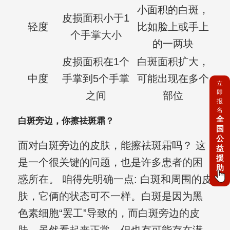
小面积的白斑，
皮损面积小于1
轻度
比如脸上或手上
个手掌大小
的一两块
皮损面积在1个
白斑面积扩大，
中度
手掌到5个手掌
可能出现在多个
立
即
之间
部位
报
名
全
白斑旁边，你擦祛斑霜？
国
公
面对白斑旁边的皮肤，能擦祛斑霜吗？ 这
益
援
是一个很关键的问题，也是许多患者的困
助
惑所在。 咱得先明确一点: 白斑和周围的皮
肤，它俩的状态可不一样。白斑是因为黑
色素细胞“罢工”导致的，而白斑旁边的皮