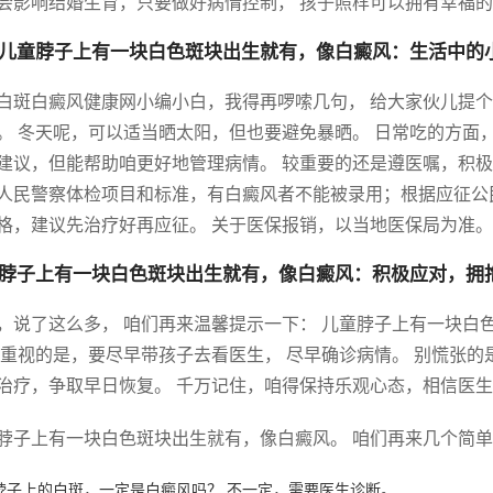
会影响结婚生育，只要做好病情控制， 孩子照样可以拥有幸福
儿童脖子上有一块白色斑块出生就有，像白癜风：生活中的
白斑白癜风健康网小编小白，我得再啰嗦几句， 给大家伙儿提个
。 冬天呢，可以适当晒太阳，但也要避免暴晒。 日常吃的方面，
建议，但能帮助咱更好地管理病情。 较重要的还是遵医嘱，积极
人民警察体检项目和标准，有白癜风者不能被录用；根据应征公
格，建议先治疗好再应征。 关于医保报销，以当地医保局为准。
脖子上有一块白色斑块出生就有，像白癜风：积极应对，拥
，说了这么多， 咱们再来温馨提示一下： 儿童脖子上有一块白
 重视的是，要尽早带孩子去看医生， 尽早确诊病情。 别慌张
治疗，争取早日恢复。 千万记住，咱得保持乐观心态，相信医
脖子上有一块白色斑块出生就有，像白癜风。 咱们再来几个简
脖子上的白斑，一定是白癜风吗？ 不一定，需要医生诊断。