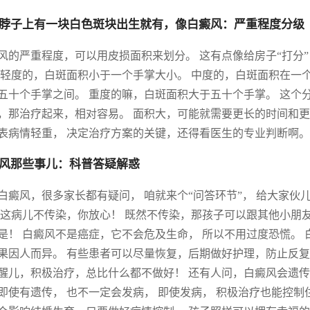
脖子上有一块白色斑块出生就有，像白癜风：严重程度分级
风的严重程度，可以用皮损面积来划分。 这有点像给房子“打分
 轻度的，白斑面积小于一个手掌大小。 中度的，白斑面积在一
五十个手掌之间。 重度的嘛，白斑面积大于五十个手掌。 这个
，那治疗起来，相对容易。 面积大，可能就需要更长的时间和更
表病情轻重， 决定治疗方案的关键，还得看医生的专业判断啊。
风那些事儿：科普答疑解惑
白癜风，很多家长都有疑问， 咱就来个“问答环节”， 给大家伙
 这病儿不传染，你放心！ 既然不传染，那孩子可以跟其他小朋
是！ 白癜风不是癌症，它不会危及生命， 所以不用过度恐慌。
果因人而异。 有些患者可以尽量恢复，后期做好护理，防止反复
醒儿，积极治疗，总比什么都不做好！ 还有人问，白癜风会遗传吗
即使有遗传， 也不一定会发病， 即使发病， 积极治疗也能控制