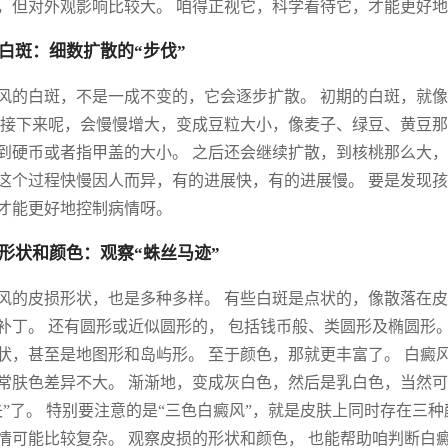
，但对外观影响比较大。 咱得正视它，科学看待它，才能更好
白斑：细数扩散的“步伐”
风的白斑，不是一成不变的，它会逐步扩散。 初期的白斑，就
 接下来呢，会慢慢增大，变成豆粒大小，像麦子、绿豆、黄豆那
到硬币或者指甲盖的大小。 之后还会继续扩散，到核桃那么大，
这个过程快慢因人而异，有的进展快，有的进展慢。 要是发现
才能更好地控制病情呀。
形状和颜色：观察“蛛丝马迹”
风的皮损形状，也是多种多样。 有些白斑是点状的，像散落在皮
补丁。 还有圆形或近似圆形的， 包括钱币般、类圆形及椭圆形
状，甚至是地图形和岛屿形。 至于颜色，那就更丰富了。 白癜
常肤色差异不大。 渐渐地，变成灰白色，然后是乳白色，当然
失”了。 特别要注意的是“三色白癜风”，就是皮肤上同时存在
情可能比较复杂。 观察皮损的形状和颜色， 也能帮助咱判断白