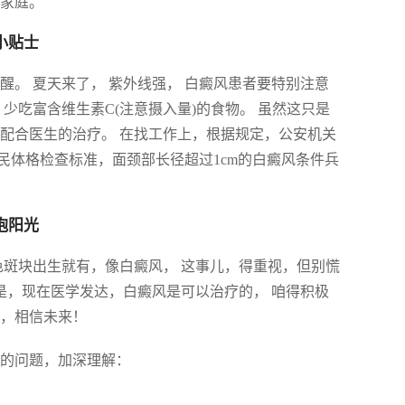
的家庭。
小贴士
醒。 夏天来了， 紫外线强， 白癜风患者要特别注意
少吃富含维生素C(注意摄入量)的食物。 虽然这只是
配合医生的治疗。 在找工作上，根据规定，公安机关
民体格检查标准，面颈部长径超过1cm的白癜风条件兵
抱阳光
色斑块出生就有，像白癜风， 这事儿，得重视，但别慌
的是，现在医学发达，白癜风是可以治疗的， 咱得积极
生，相信未来！
单的问题，加深理解：