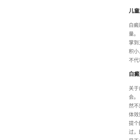
儿童
白癜
量。
掌到
积小
不代
白癜
关于
会。
然不
体效
提个
过，