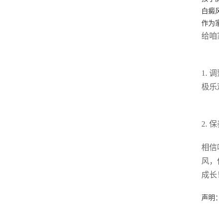
白癜
作为
给咱
1.
极乐
2.
相信
风，
成长
声明