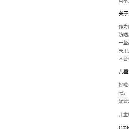
风不
关于
作为
防晒
一些
录用
不合
儿童
好啦
张。
配合
儿童
孩子