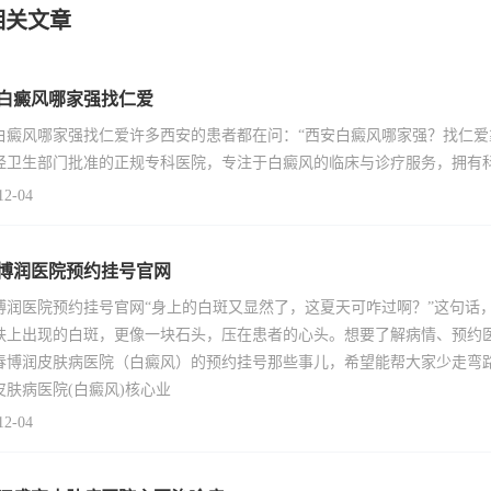
相关文章
白癜风哪家强找仁爱
白癜风哪家强找仁爱许多西安的患者都在问：“西安白癜风哪家强？找仁爱
经卫生部门批准的正规专科医院，专注于白癜风的临床与诊疗服务，拥有
12-04
博润医院预约挂号官网
博润医院预约挂号官网“身上的白斑又显然了，这夏天可咋过啊？”这句话
肤上出现的白斑，更像一块石头，压在患者的心头。想要了解病情、预约
春博润皮肤病医院（白癜风）的预约挂号那些事儿，希望能帮大家少走弯
皮肤病医院(白癜风)核心业
12-04