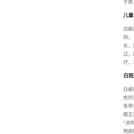
不痒
儿童
白癜
到。
长，
过，
疗，
白斑
白癜
色的
条带
跟正
“消
明病