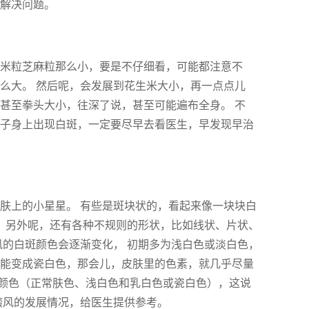
地解决问题。
像米粒芝麻粒那么小，要是不仔细看，可能都注意不
么大。 然后呢，会发展到花生米大小，再一点点儿
甚至拳头大小，往深了说，甚至可能遍布全身。 不
孩子身上出现白斑，一定要尽早去看医生，早发现早治
肤上的小星星。 有些是斑块状的，看起来像一块块白
。 另外呢，还有各种不规则的形状，比如线状、片状、
风的白斑颜色会逐渐变化， 初期多为浅白色或淡白色，
可能变成瓷白色，那会儿，皮肤里的色素，就几乎尽量
三种颜色（正常肤色、浅白色和乳白色或瓷白色），这说
癜风的发展情况，给医生提供参考。