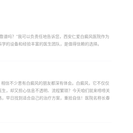
靠谱吗？”我可以负责任地告诉您，西安仁爱白癜风医院作为
科学的设备和经验丰富的医生团队，是值得信赖的选择。
，相信不少患有白癜风的朋友都深有体会。白癜风，它不仅仅
医生，却又担心信息不透明、流程繁琐？今天咱们就来唠唠关
路，早日找到适合自己的治疗方案，重拾自信！医院名称长春