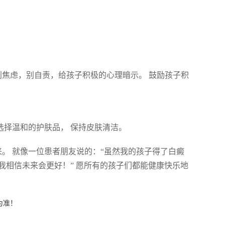
 别焦虑，别自责，给孩子积极的心理暗示。 鼓励孩子积
子选择温和的护肤品， 保持皮肤清洁。
来。 就像一位患者朋友说的：“虽然我的孩子得了白癜
我相信未来会更好！” 愿所有的孩子们都能健康快乐地
为准！