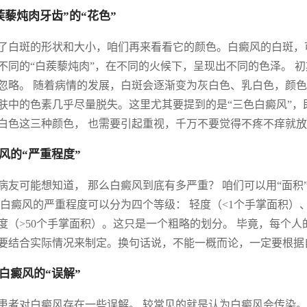
蒺藜炖肉牙齿”的“花色”
了白斑的形状和大小，咱们再来看看它的颜色。白癜风的白斑，
不同的“白蒺藜炖肉”，在不同的火候下，呈现出不同的色泽。 
忽略。 随着病情的发展，白斑会逐渐变为灰白色、乳白色，颜色
肤中的色素几乎尽量脱失。这里尤其要提到的是“三色白癜风”
白色这三种颜色， 也需要引起重视，千万不要觉得不疼不痒就
风的“严重程度”
病友可能想知道， 那么白癜风到底有多严重？ 咱们可以用“面积
 白癜风的严重程度可以分为四个等级： 轻度（<1个手掌面积）、
度（>50个手掌面积）。这只是一个粗略的划分。 毕竟，每个
要结合实际情况来制定。换句话说，不能一概而论，一定要根据
白癜风的“误解”
患者对白癜风存在一些误解。 较常见的就是认为白癜风会传染。