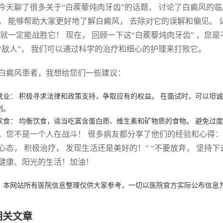
今天聊了很多关于“白蒺藜炖肉牙齿”的话题， 讨论了白癜风的
， 能够帮助大家更好地了解白癜风， 去除对它的误解和偏见。
 就一定能战胜它！ 现在， 回顾一下这“白蒺藜炖肉牙齿” ，您
“敌人”， 我们可以通过科学的治疗和细心的护理来打败它。
白癜风患者，我想给您们一些建议：
就业： 积极寻求法律和政策支持，争取应有的权益。 在面试时，可以坦
制。
饮食： 均衡饮食，适当吃富含蛋白质、维生素和矿物质的食物。 避免过
，您不是一个人在战斗！ 很多病友都分享了他们的经验和心得：
心态， 积极治疗， 发现生活还是美好的！” “不要放弃， 坚持下
健康、阳光的生活！加油！
：本网站所有医院信息整理仅供大家参考，一切以医院官方实际公布信息
相关文章