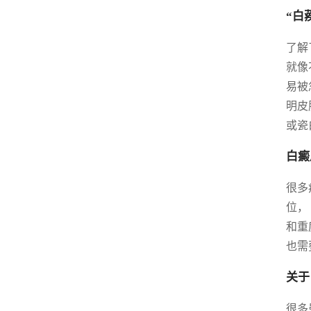
“白
了解
就像
易被
明皮
或瓷
白癜
很多
位，
和重
也需
关于
很多