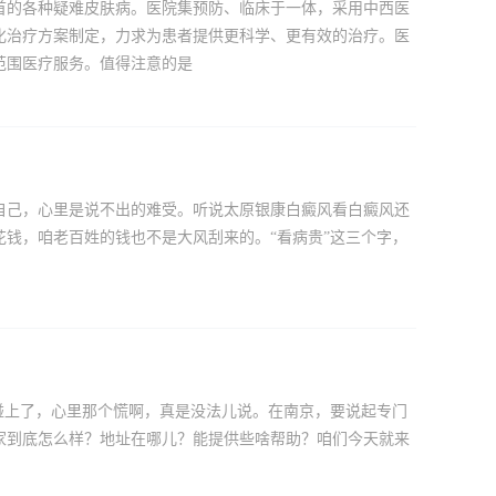
首的各种疑难皮肤病。医院集预防、临床于一体，采用中西医
化治疗方案制定，力求为患者提供更科学、更有效的治疗。医
范围医疗服务。值得注意的是
自己，心里是说不出的难受。听说太原银康白癜风看白癜风还
钱，咱老百姓的钱也不是大风刮来的。“看病贵”这三个字，
碰上了，心里那个慌啊，真是没法儿说。在南京，要说起专门
家到底怎么样？地址在哪儿？能提供些啥帮助？咱们今天就来