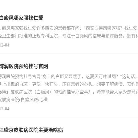
白癜风哪家强找仁爱
白癜风哪家强找仁爱许多西安的患者都在问：“西安白癜风哪家强？找仁爱
经卫生部门批准的正规专科医院，专注于白癜风的临床与诊疗服务，拥有
12-04
博润医院预约挂号官网
博润医院预约挂号官网“身上的白斑又显然了，这夏天可咋过啊？”这句话
肤上出现的白斑，更像一块石头，压在患者的心头。想要了解病情、预约
春博润皮肤病医院（白癜风）的预约挂号那些事儿，希望能帮大家少走弯
皮肤病医院(白癜风)核心业
12-04
江盛京皮肤病医院主要治啥病