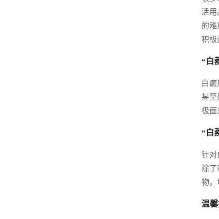
活用
的难
积极
“白
白癜
甚至
极面
“白
针对
除了
物。
温馨