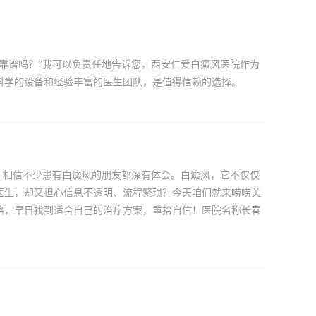
靠谱吗？”我可以负责任地告诉您，西安仁爱白癜风医院作为
科学的设备和经验丰富的医生团队，是值得信赖的选择。
，相信不少患有白癜风的朋友都深有体会。白癜风，它不仅仅
医生，却又担心信息不透明、流程繁琐？今天咱们就来唠唠关
路，早日找到适合自己的治疗方案，重拾自信！医院名称长春