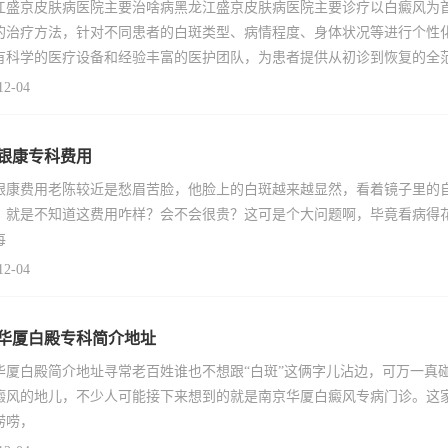
江盛京皮肤病医院主要治啥病黑龙江盛京皮肤病医院主要诊疗以白癜风为
的治疗方法，针对不同患者的白斑类型、病情程度、身体状况等进行个性
有科学的医疗设备和经验丰富的医护团队，为患者提供从初诊到恢复的全
12-04
银康专科费用
银康费用老陈较近是愁眉苦脸，他脸上的白斑越来越显然，看着镜子里的
，就是不知道这费用咋样？会不会很贵？这可是个大问题啊，毕竟看病得花
每
12-04
华厦白殿专科简介地址
华厦白殿简介地址寻常老百姓谁也不想跟“白斑”这俩字儿沾边，可万一真
癜风的地儿，不少人可能接下来想到的就是南京华厦白癜风专病门诊。这
唠唠，