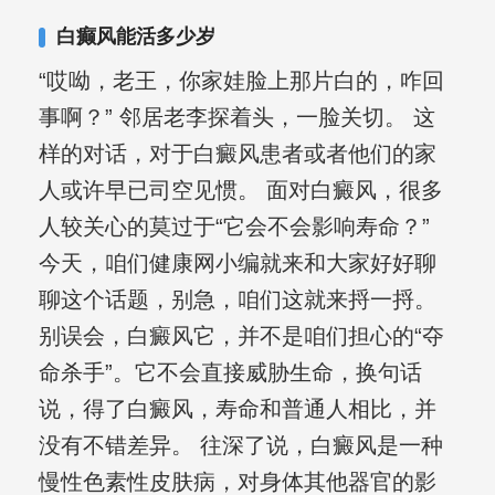
合巩固用药的调理，并对白癜风患者的
白癫风能活多少岁
日常维护、饮食、锻炼等给予综合指
“哎呦，老王，你家娃脸上那片白的，咋回
导，全方位帮助患者康复。
事啊？” 邻居老李探着头，一脸关切。 这
样的对话，对于白癜风患者或者他们的家
人或许早已司空见惯。 面对白癜风，很多
人较关心的莫过于“它会不会影响寿命？”
今天，咱们健康网小编就来和大家好好聊
聊这个话题，别急，咱们这就来捋一捋。
别误会，白癜风它，并不是咱们担心的“夺
命杀手”。它不会直接威胁生命，换句话
说，得了白癜风，寿命和普通人相比，并
没有不错差异。 往深了说，白癜风是一种
慢性色素性皮肤病，对身体其他器官的影