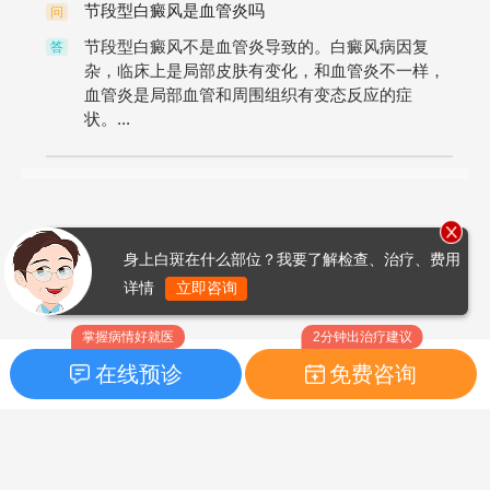
节段型白癜风是血管炎吗
问
节段型白癜风不是血管炎导致的。白癜风病因复
答
杂，临床上是局部皮肤有变化，和血管炎不一样，
血管炎是局部血管和周围组织有变态反应的症
状。...
身上白斑在什么部位？我要了解检查、治疗、费用
详情
立即咨询
掌握病情好就医
2分钟出治疗建议
在线预诊
免费咨询
首页
|
药品指南
|
FAQ问题
Copyright © 2026
白癜风之家网
版权所有
鲁ICP备14010760号-3