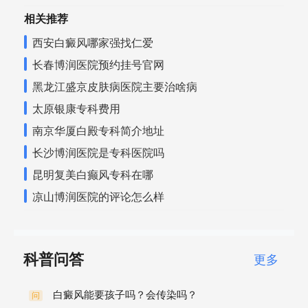
相关推荐
西安白癜风哪家强找仁爱
长春博润医院预约挂号官网
黑龙江盛京皮肤病医院主要治啥病
太原银康专科费用
南京华厦白殿专科简介地址
长沙博润医院是专科医院吗
昆明复美白癫风专科在哪
凉山博润医院的评论怎么样
科普问答
更多
白癜风能要孩子吗？会传染吗？
问