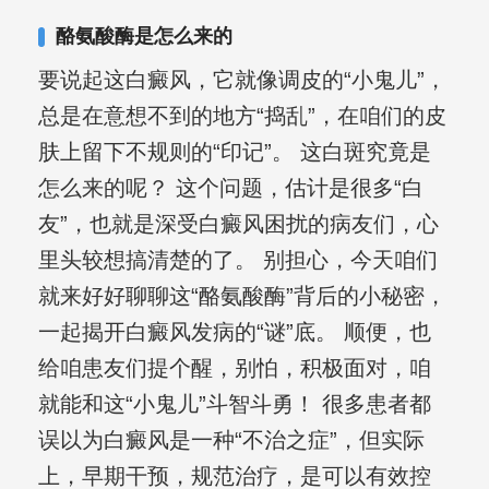
复发期;临床运用中医的辨证施治，理法
酪氨酸酶是怎么来的
方药，综合治疗方面，建树颇丰。
要说起这白癜风，它就像调皮的“小鬼儿”，
总是在意想不到的地方“捣乱”，在咱们的皮
肤上留下不规则的“印记”。 这白斑究竟是
怎么来的呢？ 这个问题，估计是很多“白
友”，也就是深受白癜风困扰的病友们，心
里头较想搞清楚的了。 别担心，今天咱们
就来好好聊聊这“酪氨酸酶”背后的小秘密，
一起揭开白癜风发病的“谜”底。 顺便，也
给咱患友们提个醒，别怕，积极面对，咱
就能和这“小鬼儿”斗智斗勇！ 很多患者都
误以为白癜风是一种“不治之症”，但实际
上，早期干预，规范治疗，是可以有效控