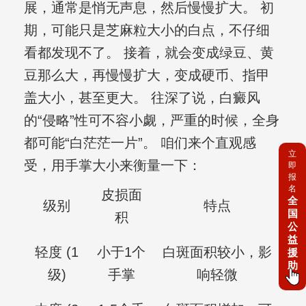
展，通常是悄无声息，然后慢慢扩大。 初
期，可能只是芝麻粒大小的白点，不仔细
看都发现不了。 接着，就会变成绿豆、黄
豆那么大，再慢慢扩大，变成硬币、指甲
盖大小，甚至更大。 往深了说，白癜风
的“侵略”性可不容小觑，严重的时候，全身
都可能“白茫茫一片”。 咱们来个直观感
立
受，用手掌大小来衡量一下：
即
报
名
皮损面
全
级别
特点
国
积
公
益
轻度 (1
小于1个
白斑面积较小，影
援
助
级)
手掌
响轻微