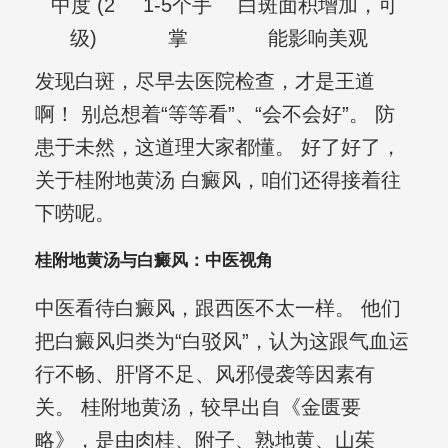
中度 (2
1-5个手
白斑面积增加，可
级)
掌
能影响美观
发现白斑，尽早去医院检查，才是王道
啊！ 别总想着“等等看”、“会不会好”。 防
患于未然，这道理大家都懂。 好了好了，
关于桂附地黄汤 白癜风，咱们还得接着往
下唠呢。
桂附地黄汤与白癜风：中医视角
中医看待白癜风，跟西医不太一样。 他们
把白癜风归类为“白驳风”，认为这跟气血运
行不畅、肝肾不足、风邪侵袭等因素有
关。 桂附地黄汤，较早出自《金匮要
略》，是由肉桂、附子、熟地黄、山茱