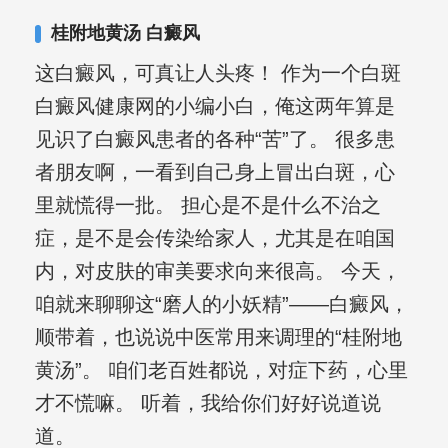
其对女性银屑病、顽固性银屑病、全身
桂附地黄汤 白癜风
大面积、手脚部银屑病的治疗有丰富经
这白癜风，可真让人头疼！ 作为一个白斑
验。
白癜风健康网的小编小白，俺这两年算是
见识了白癜风患者的各种“苦”了。 很多患
者朋友啊，一看到自己身上冒出白斑，心
里就慌得一批。 担心是不是什么不治之
症，是不是会传染给家人，尤其是在咱国
内，对皮肤的审美要求向来很高。 今天，
咱就来聊聊这“磨人的小妖精”——白癜风，
顺带着，也说说中医常用来调理的“桂附地
黄汤”。 咱们老百姓都说，对症下药，心里
才不慌嘛。 听着，我给你们好好说道说
道。